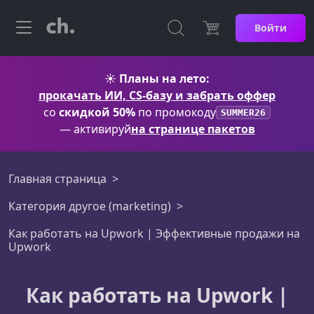
Войти
☀️
Планы на лето:
прокачать ИИ, CS-базу и забрать оффер
со
скидкой 50%
по промокоду
SUMMER26
— активируй
на странице пакетов
Главная страница
Категория другое (marketing)
Как работать на Upwork | Эффективные продажи на
Upwork
Как работать на Upwork |