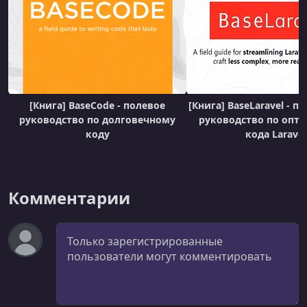
УРОК 31.
00:06:35
Summary
УРОК 32.
00:01:32
Happy Testing
УРОК 33.
00:05:31
Writing strong tests
[Книга] BaseCode - полевое
[Книга] BaseLaravel - п
руководство по долговечному
руководство по опт
УРОК 34.
00:05:47
коду
кода Laravel
Making code testable
УРОК 35.
00:09:56
Using data providers
Комментарии
УРОК 36.
00:07:58
Diving into core
Комментарий
УРОК 37.
00:11:35
Using factory states
УРОК 38.
00:14:41