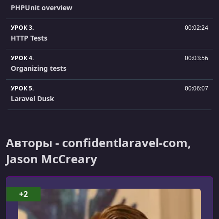
PHPUnit overview
УРОК 3.
00:02:24
HTTP Tests
УРОК 4.
00:03:56
Organizing tests
УРОК 5.
00:06:07
Laravel Dusk
УРОК 6.
00:04:09
Generating tests
Авторы - confidentlaravel-com,
УРОК 7.
00:01:50
Jason McCreary
Where to start
УРОК 8.
00:01:50
Summary
+2
УРОК 9.
00:07:16