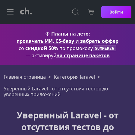
Войти
☀️
Планы на лето:
прокачать ИИ, CS-базу и забрать оффер
со
скидкой 50%
по промокоду
SUMMER26
— активируй
на странице пакетов
Главная страница
Категория laravel
Уверенный Laravel - от отсутствия тестов до
уверенных приложений
Уверенный Laravel - от
отсутствия тестов до