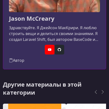
УРОК 24.
00:04:42
Unit testing validation
Jason McCreary
УРОК 25.
00:06:14
Running a coverage report
Здравствуйте. Я Джейсон МакКрири. Я люблю
строить вещи и делиться своими знаниями. Я
УРОК 26.
00:08:44
Testing Console Commands
создал Laravel Shift, был автором BaseCode и
выступаю на многих конференциях.
УРОК 27.
00:06:05
YouTube
GitHub
Testing Events
Автор
УРОК 28.
00:02:21
Testing Container Bindings
УРОК 29.
00:04:07
Другие материалы в этой
Testing Models
категории
УРОК 30.
00:16:22
Testing Views