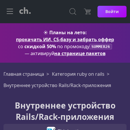
Войти
☀️
Планы на лето:
прокачать ИИ, CS-базу и забрать оффер
со
скидкой 50%
по промокоду
SUMMER26
— активируй
на странице пакетов
Главная страница
Категория ruby on rails
Внутреннее устройство Rails/Rack-приложения
Внутреннее устройство
Rails/Rack-приложения