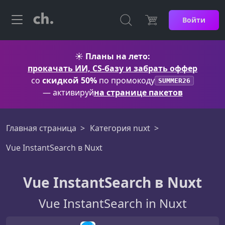
Войти
☀️
Планы на лето:
прокачать ИИ, CS-базу и забрать оффер
со
скидкой 50%
по промокоду
SUMMER26
— активируй
на странице пакетов
Главная страница
Категория nuxt
Vue InstantSearch в Nuxt
Vue InstantSearch в Nuxt
Vue InstantSearch in Nuxt