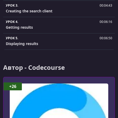
УРОК 3.
00:04:43
Creating the search client
УРОК 4.
00:06:16
Getting results
УРОК 5.
00:06:50
Displaying results
УРОК 6.
00:04:42
Styling components
Автор - Codecourse
УРОК 7.
00:01:45
Passing results into a custom component
+26
УРОК 8.
00:05:14
Pagination
УРОК 9.
00:03:21
Syncing with routing