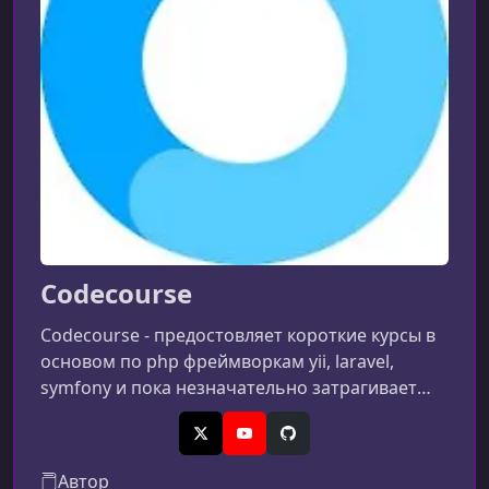
Codecourse
Codecourse - предостовляет короткие курсы в
основом по php фреймворкам yii, laravel,
symfony и пока незначательно затрагивает
фронтенд...
X (Twitter)
YouTube
GitHub
Автор