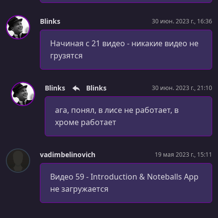
УРОК 31.
00:02:55
Blinks
30 июн. 2023 г., 16:36
Lists (v-for)
Начиная с 21 видео - никакие видео не
УРОК 32.
00:03:05
грузятся
Template Refs
УРОК 33.
00:01:52
Blinks
Blinks
30 июн. 2023 г., 21:10
nextTick
ага, понял, в лисе не работает, в
УРОК 34.
00:04:24
Teleport - Part 1
хроме работает
УРОК 35.
00:03:22
Teleport - Part 2
vadimbelinovich
19 мая 2023 г., 15:11
УРОК 36.
00:02:52
Видео 59 - Introduction & Noteballs App
Child Components
не загружается
УРОК 37.
00:01:36
Fix Lazy-Loading Views