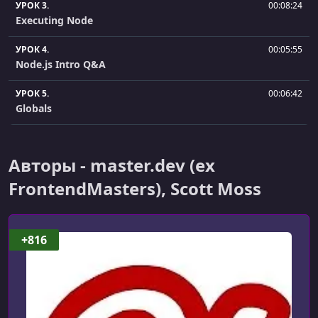
УРОК 3.
00:08:24
Executing Node
УРОК 4.
00:05:55
Node.js Intro Q&A
УРОК 5.
00:06:42
Globals
УРОК 6.
00:17:41
Modules
Авторы - master.dev (ex
УРОК 7.
00:22:04
FrontendMasters), Scott Moss
File System
УРОК 8.
00:14:23
+816
Error Handling
УРОК 9.
00:06:59
Errors and Async Await Q&A
УРОК 10.
00:09:23