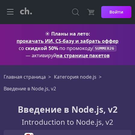
Войти
☀️
Планы на лето:
прокачать ИИ, CS-базу и забрать оффер
со
скидкой 50%
по промокоду
SUMMER26
— активируй
на странице пакетов
Главная страница
Категория node.js
Введение в Node.js, v2
Введение в Node.js, v2
Introduction to Node.js, v2