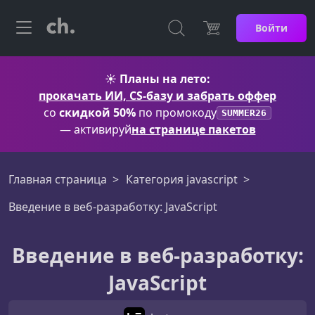
Войти
☀️
Планы на лето:
прокачать ИИ, CS-базу и забрать оффер
со
скидкой 50%
по промокоду
SUMMER26
— активируй
на странице пакетов
Главная страница
Категория javascript
Введение в веб-разработку: JavaScript
Введение в веб-разработку:
JavaScript