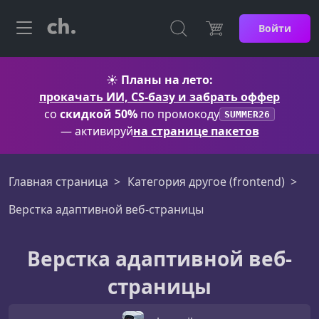
Войти
☀️
Планы на лето:
прокачать ИИ, CS-базу и забрать оффер
со
скидкой 50%
по промокоду
SUMMER26
— активируй
на странице пакетов
Главная страница
Категория другое (frontend)
Верстка адаптивной веб-страницы
Верстка адаптивной веб-
страницы