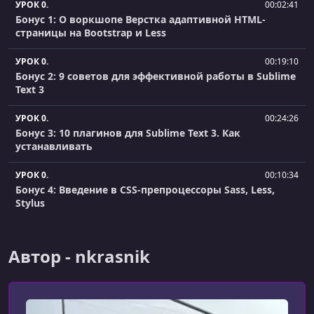
УРОК 0.
00:02:41
Бонус 1: О воркшопе Верстка адаптивной HTML-
страницы на Bootstrap и Less
УРОК 0.
00:19:10
Бонус 2: 9 советов для эффективной работы в Sublime
Text 3
УРОК 0.
00:24:26
Бонус 3: 10 плагинов для Sublime Text 3. Как
устанавливать
УРОК 0.
00:10:34
Бонус 4: Введение в CSS-препроцессоры Sass, Less,
Stylus
УРОК 1.
01:14:55
Введение. Воркшоп по адаптивной верстке с
Автор - nkrasnik
Bootstrap и Less
УРОК 2.
01:29:57
Настройка среды разработки