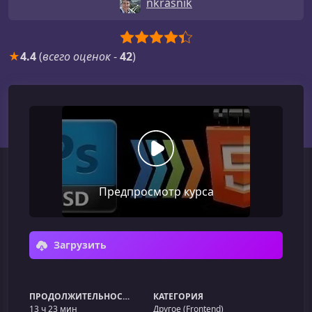
nkrasnik
★
4.4
(
всего оценок
-
42
)
Предпросмотр курса
Загрузить
ПРОДОЛЖИТЕЛЬНОСТЬ
КАТЕГОРИЯ
13 ч 23 мин
Другое (Frontend)