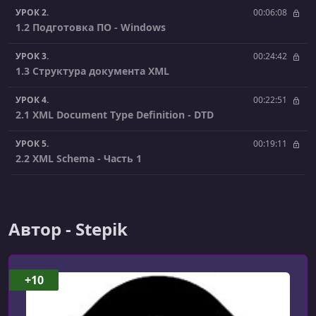
УРОК 2.
00:06:08
1.2 Подготовка ПО - Windows
УРОК 3.
00:24:42
1.3 Структура документа XML
УРОК 4.
00:22:51
2.1 XML Document Type Definition - DTD
УРОК 5.
00:19:11
2.2 XML Schema - Часть 1
УРОК 6.
00:19:44
2.3 XML Schema - Часть 2
Автор - Stepik
УРОК 7.
00:10:53
3. XML и веб-сервисы SOAP, WSDL, UDDI
+10