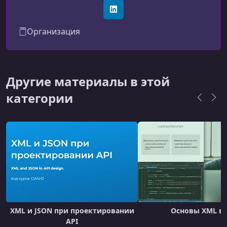
обучения, бесплатно сотрудничаем с
авторами MOOC, помогаемв проведении
LinkedIn
олимпиад и программ переподготовки. Наша
Организация
цель - сделать образование открытым и
удобным.
Другие материалы в этой
категории
XML и JSON при проектировании
Основы XML в 
API