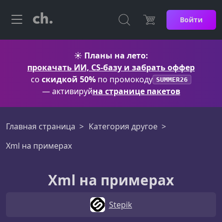
Войти
☀️
Планы на лето:
прокачать ИИ, CS-базу и забрать оффер
со
скидкой 50%
по промокоду
SUMMER26
— активируй
на странице пакетов
Главная страница
Категория другое
Xml на примерах
Xml на примерах
Stepik