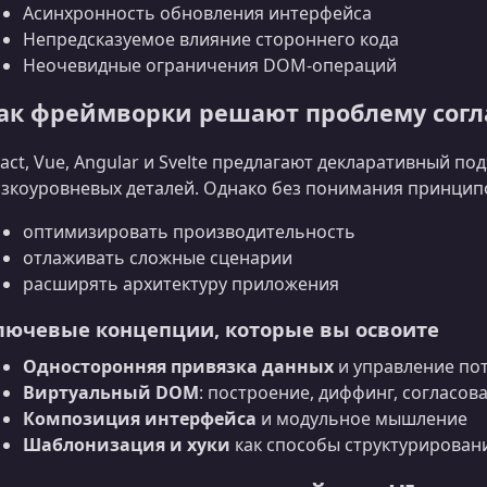
Асинхронность обновления интерфейса
Непредсказуемое влияние стороннего кода
Неочевидные ограничения DOM‑операций
ак фреймворки решают проблему согл
act, Vue, Angular и Svelte предлагают декларативный по
зкоуровневых деталей. Однако без понимания принципо
оптимизировать производительность
отлаживать сложные сценарии
расширять архитектуру приложения
лючевые концепции, которые вы освоите
Односторонняя привязка данных
и управление по
Виртуальный DOM
: построение, диффинг, согласов
Композиция интерфейса
и модульное мышление
Шаблонизация и хуки
как способы структурирован