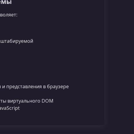
темы
воляет:
асштабируемой
 и представления в браузере
оты виртуального DOM
vaScript