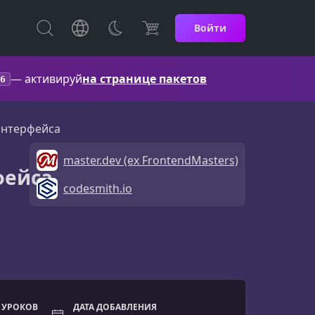
Войти
— активируй
на странице пакетов
6
интерфейса
master.dev (ex FrontendMasters)
фейса
codesmith.io
 УРОКОВ
ДАТА ДОБАВЛЕНИЯ