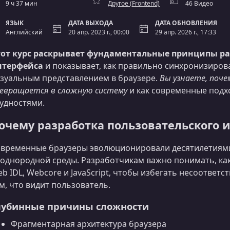
9 ч 37 мин
Другое (Frontend)
46 Видео
ЯЗЫК
ДАТА ВЫХОДА
ДАТА ОБНОВЛЕНИЯ
Английский
20 апр. 2023 г., 00:00
29 апр. 2026 г., 17:33
тот курс раскрывает фундаментальные принципы ра
нтерфейса
и показывает, как правильно синхронизиров
зуальным представлением в браузере.
Вы узнаете, поче
евращается в сложную систему
и как современные подх
удностями.
очему разработка пользовательского 
временные браузеры эволюционировали десятилетиями
однородной среды. Разработчикам важно понимать, ка
b IDL, Webcore и JavaScript, чтобы избегать несоответ
м, что видит пользователь.
лубинные причины сложности
Фрагментарная архитектура браузера