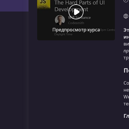
Предпросмотр курса
Э
и
ви
пр
тр
П
Со
не
We
те
Г