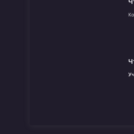
Ч
Ко
Ч
Уч