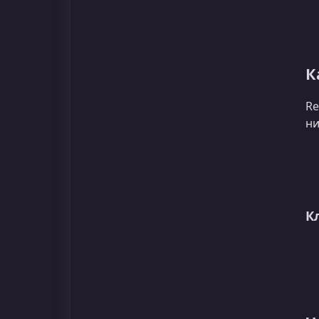
К
Re
ни
К