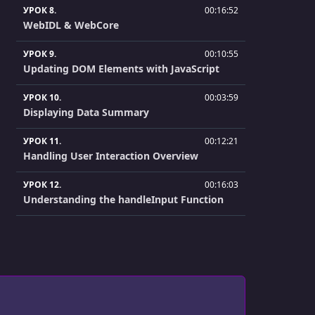
УРОК 8.
00:16:52
WebIDL & WebCore
УРОК 9.
00:10:55
Updating DOM Elements with JavaScript
УРОК 10.
00:03:59
Displaying Data Summary
УРОК 11.
00:12:21
Handling User Interaction Overview
УРОК 12.
00:16:03
Understanding the handleInput Function
УРОК 13.
00:16:32
User Interaction & DOM Updates
УРОК 14.
00:05:43
Handling User Interaction Q&A