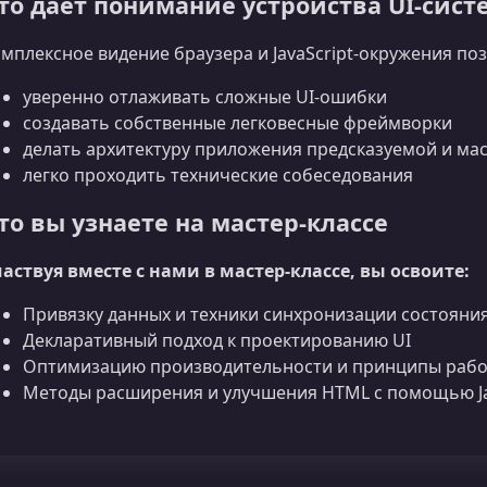
то дает понимание устройства UI‑сис
мплексное видение браузера и JavaScript‑окружения поз
уверенно отлаживать сложные UI‑ошибки
создавать собственные легковесные фреймворки
делать архитектуру приложения предсказуемой и м
легко проходить технические собеседования
то вы узнаете на мастер-классе
аствуя вместе с нами в мастер‑классе, вы освоите:
Привязку данных и техники синхронизации состояния
Декларативный подход к проектированию UI
Оптимизацию производительности и принципы раб
Методы расширения и улучшения HTML с помощью Ja