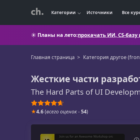
Категории
Источники
Все кур
☀️
Планы на лето:
прокачать ИИ, CS-базу
Главная страница
Категория другое (fron
Жесткие части разрабо
The Hard Parts of UI Develop
★
4.6
(
всего оценок
-
54
)