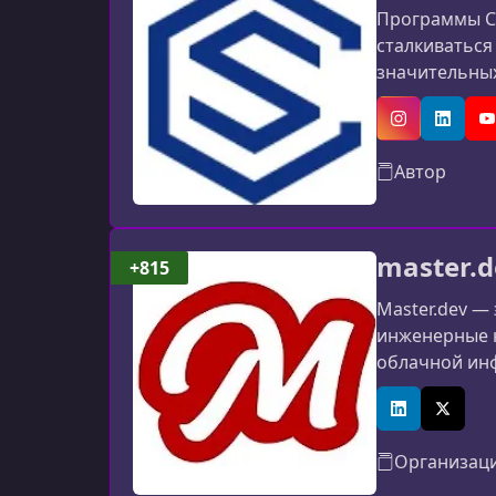
Программы Сo
сталкиваться
значительных
обеспечивают
занимающиес
Instagram
Linked
Y
Автор
master.d
+815
Master.dev —
инженерные н
облачной инф
платформа ра
LinkedIn
X (Twitt
Организац