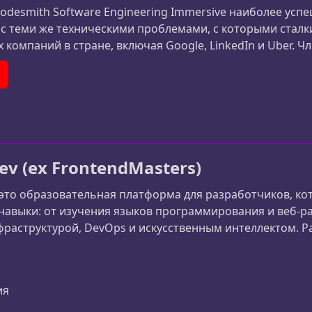
desmith Software Engineering Immersive наиболее успе
 с теми же техническими проблемами, с которыми стал
 компаний в стране, включая Google, LinkedIn и Uber. 
 эту постоянную проницательность и наставничество, 
я программированием в BootCamp, сталкив
In
ouTube
ev (ex FrontendMasters)
 это образовательная платформа для разработчиков, к
авыки: от изучения языков программирования и веб-ра
раструктурой, DevOps и искусственным интеллектом. Ран
сширила фокус и теперь обучает разработчиков всему 
er)
ия