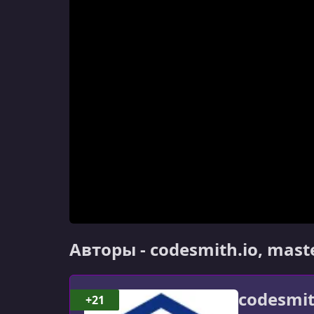
Авторы - codesmith.io, mast
codesmit
+21