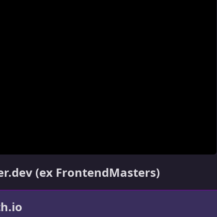
er.dev (ex FrontendMasters)
h.io