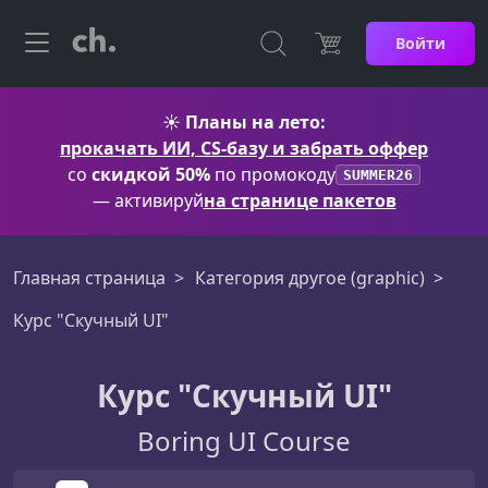
Войти
☀️
Планы на лето:
прокачать ИИ, CS-базу и забрать оффер
со
скидкой 50%
по промокоду
SUMMER26
— активируй
на странице пакетов
Главная страница
Категория другое (graphic)
Курс "Скучный UI"
Курс "Скучный UI"
Boring UI Course