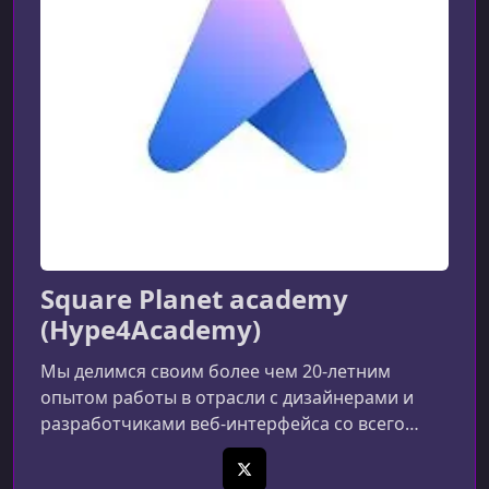
УРОК 11.
00:29:50
Present like a pro!
УРОК 12.
00:07:16
Components - Figma
УРОК 13.
00:10:13
Symbols - Sketch
УРОК 14.
00:06:55
Hierarchy Strips
Square Planet academy
(Hype4Academy)
Мы делимся своим более чем 20-летним
опытом работы в отрасли с дизайнерами и
разработчиками веб-интерфейса со всего
мира.
X (Twitter)