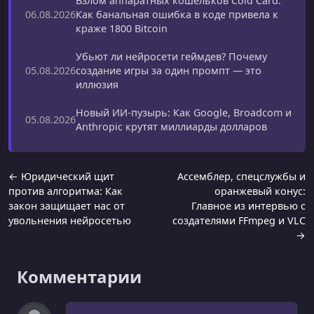
Взлом аппаратных кошельков Cold Card:
Как банальная ошибка в коде привела к
06.08.2026
краже 1800 Bitcoin
Убьют ли нейросети геймдев? Почему
создание игры за один промпт — это
05.08.2026
иллюзия
Новый ИИ-пузырь: Как Google, Broadcom и
05.08.2026
Anthropic крутят миллиарды долларов
← Юридический щит
Ассемблер, спецслужбы и
против алгоритма: Как
оранжевый конус:
закон защищает нас от
Главное из интервью с
увольнения нейросетью
создателями FFmpeg и VLC
→
Комментарии
Комментарий