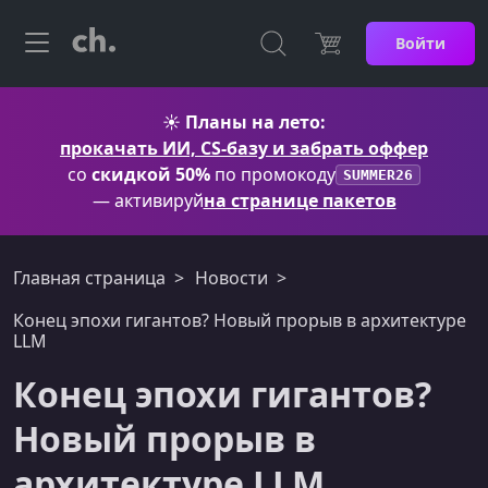
Войти
☀️
Планы на лето:
прокачать ИИ, CS-базу и забрать оффер
со
скидкой 50%
по промокоду
SUMMER26
— активируй
на странице пакетов
Главная страница
Новости
Конец эпохи гигантов? Новый прорыв в архитектуре
LLM
Конец эпохи гигантов?
Новый прорыв в
архитектуре LLM