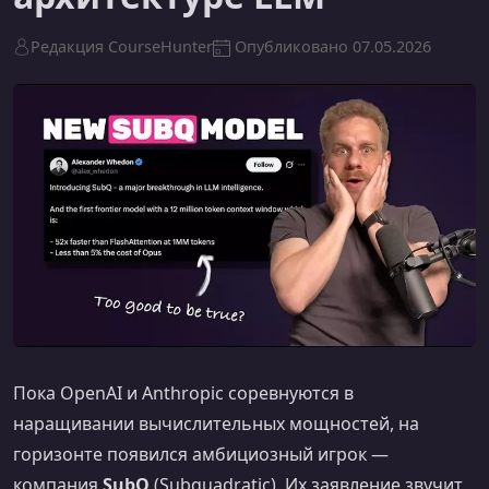
Редакция CourseHunter
Опубликовано
07.05.2026
Пока OpenAI и Anthropic соревнуются в
наращивании вычислительных мощностей, на
горизонте появился амбициозный игрок —
компания
SubQ
(Subquadratic). Их заявление звучит