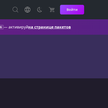
Войти
— активируй
на странице пакетов
6