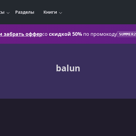
сы
Разделы
Книги
 и забрать оффер
со
скидкой 50%
по промокоду
SUMMER2
balun