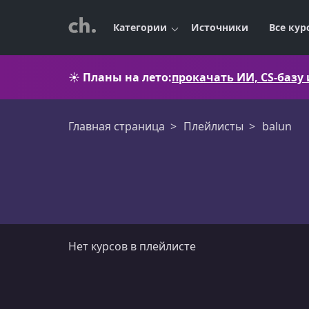
Категории
Источники
Все кур
☀️
Планы на лето:
прокачать ИИ, CS-базу
Главная страница
Плейлисты
balun
balun
Нет курсов в плейлисте