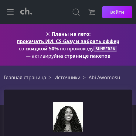
Войти
☀️
Планы на лето:
прокачать ИИ, CS-базу и забрать оффер
со
скидкой 50%
по промокоду
SUMMER26
— активируй
на странице пакетов
Главная страница
Источники
Abi Awomosu