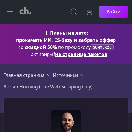
Войти
☀️
Планы на лето:
прокачать ИИ, CS-базу и забрать оффер
со
скидкой 50%
по промокоду
SUMMER26
— активируй
на странице пакетов
Главная страница
Источники
Adrian Horning (The Web Scraping Guy)