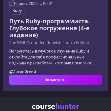
10 июн. 2026 г., 00:01
Ruby
Путь Ruby-программиста.
Глубокое погружение (4-е
издание)
The Well-Grounded Rubyist, Fourth Edition
Погрузитесь в глубокое изучение Ruby и
откройте для себя профессиональные
подходы к разработке, которые помогают
писать выразительный, структурированный и
Английский
надежный код. Эта книга — ваше руководство
Посмотреть
в мир настоящего Ruby-мастерства.О книге и
её ценностиВот уже более пятнадцати лет
«The Well-Grounded Rubyist» помогает
разработчикам всех уровней по‑настоящему
понять Ruby. Четвертое издание полностью
обновлено под Ruby 3.4 и содержит сотни