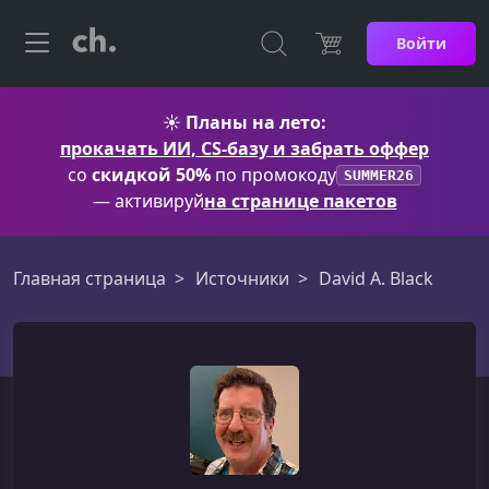
Войти
☀️
Планы на лето:
прокачать ИИ, CS-базу и забрать оффер
со
скидкой 50%
по промокоду
SUMMER26
— активируй
на странице пакетов
Главная страница
Источники
David A. Black