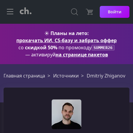
Войти
☀️
Планы на лето:
прокачать ИИ, CS-базу и забрать оффер
со
скидкой 50%
по промокоду
SUMMER26
— активируй
на странице пакетов
Главная страница
Источники
Dmitriy Zhiganov