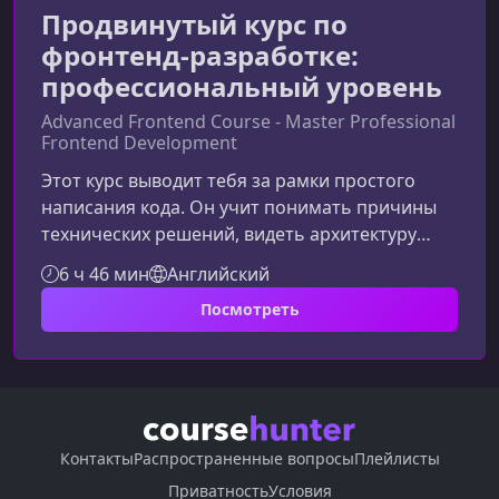
Продвинутый курс по
фронтенд-разработке:
профессиональный уровень
Advanced Frontend Course - Master Professional
Frontend Development
Этот курс выводит тебя за рамки простого
написания кода. Он учит понимать причины
технических решений, видеть архитектуру
целиком и мыслить как инженер уровня senior.
6 ч 46 мин
Английский
Зачем фронтенд-разработчику продвинутый
Посмотреть
уровеньМногие разработчики уверенно
справляются с задачами, но теряются, когда
речь заходит о выборе технологий, оценке
рисков и аргументации решений. Именно эти
умения чаще всего становятся барьером на
пути к senior-позиции. Курс помогает пре
Контакты
Распространенные вопросы
Плейлисты
Приватность
Условия