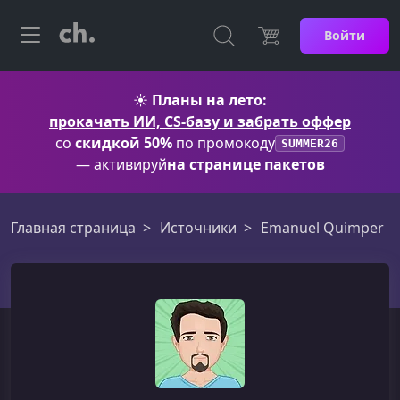
Войти
☀️
Планы на лето:
прокачать ИИ, CS-базу и забрать оффер
со
скидкой 50%
по промокоду
SUMMER26
— активируй
на странице пакетов
Главная страница
Источники
Emanuel Quimper