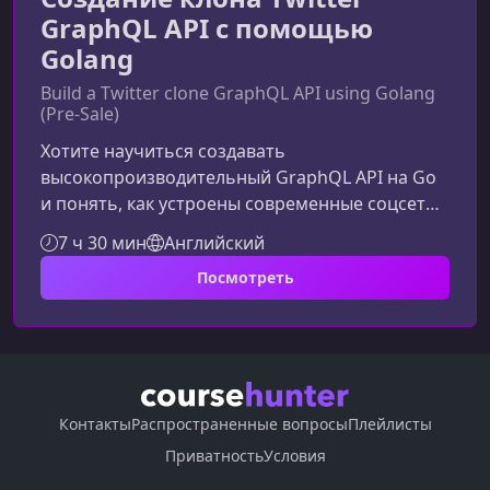
GraphQL API с помощью
Golang
Build a Twitter clone GraphQL API using Golang
(Pre-Sale)
Хотите научиться создавать
высокопроизводительный GraphQL API на Go
и понять, как устроены современные соцсети
изнутри? В этом курсе вы шаг за шагом
7 ч 30 мин
Английский
создадите клон Twitter GraphQL API на Golang,
Посмотреть
освоите популярные backend-инструменты и
получите практические навыки, которые
можно сразу применять в реальных
проектах.О чём этот курсКурс посвящён
созданию полноценного GraphQL API с
использованием языка Golang и библиотеки
Контакты
Распространенные вопросы
Плейлисты
gqlgen. Вы узнаете, как г
Приватность
Условия