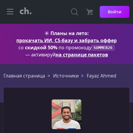
Войти
☀️
Планы на лето:
прокачать ИИ, CS-базу и забрать оффер
со
скидкой 50%
по промокоду
SUMMER26
— активируй
на странице пакетов
Главная страница
Источники
Fayaz Ahmed