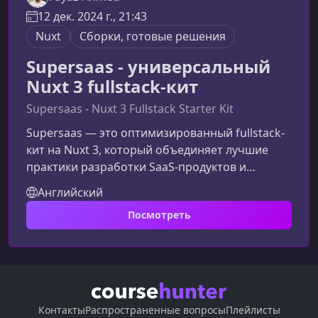
12 дек. 2024 г., 21:43
Nuxt
Сборки, готовые решения
Supersaas - универсальный
Nuxt 3 fullstack-кит
Supersaas - Nuxt 3 Fullstack Starter Kit
Supersaas — это оптимизированный fullstack-
кит на Nuxt 3, который объединяет лучшие
практики разработки SaaS‑продуктов и
упрощает создание современного
Английский
приложения от аутентификации до платежей и
Посмотреть
административных панелей.Что такое
Supersaas и кому он подходитЭто
универсальная основа для разработчиков,
стартапов и студий, которым нужен быстрый
старт без необходимости собирать
инфраструктуру с нуля. Supersaas сочетает
Контакты
Распространенные вопросы
Плейлисты