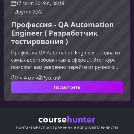
17 сент. 2019 г., 08:18
Другое (QA)
Профессия - QA Automation
Engineer ( Разработчик
тестирования )
Профессия QA Automation Engineer — одна из
самых востребованных в сфере IT. Этот курс
поможет вам уверенно перейти от ручного
тестирования к автоматизации, освоить Java и
7 ч 4 мин
Русский
ключевые инструменты автотестирования, а
Посмотреть
также выйти на новый уровень дохода и
карьерных возможностей.Почему стоит
выбрать профессию QA Automation
EngineerРынок активно растет, и спрос на
специалистов по автоматизации тестирования
увеличивается из года в год. Компании
Контакты
Распространенные вопросы
Плейлисты
стремят