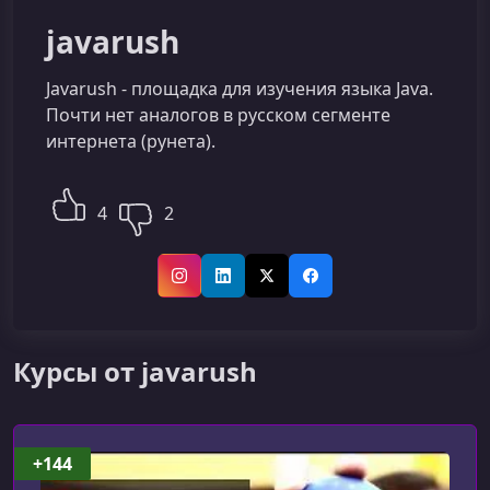
javarush
Javarush - площадка для изучения языка Java.
Почти нет аналогов в русском сегменте
интернета (рунета).
4
2
Instagram
LinkedIn
X (Twitter)
Facebook
Курсы от javarush
+144