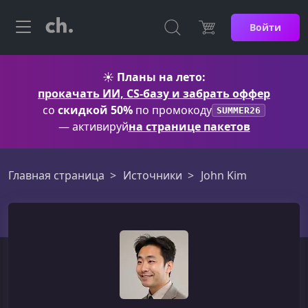
Войти
☀️
Планы на лето:
прокачать ИИ, CS-базу и забрать оффер
со
скидкой 50%
по промокоду
SUMMER26
— активируй
на странице пакетов
Главная страница
Источники
John Kim