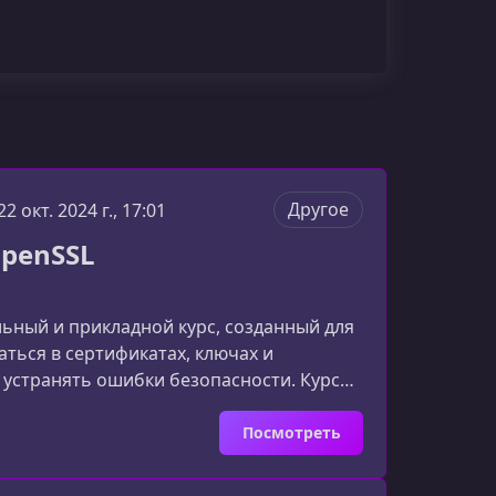
Другое
22 окт. 2024 г., 17:01
OpenSSL
льный и прикладной курс, созданный для
раться в сертификатах, ключах и
 устранять ошибки безопасности. Курс
позволяя освоить OpenSSL на
курсеОбучение охватывает все
Посмотреть
ноц