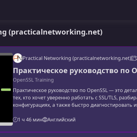
g (practicalnetworking.net)
Practical Networking (practicalnetworking.net)
Практическое руководство по 
OpenSSL Training
Практическое руководство по OpenSSL — это дета
тех, кто хочет уверенно работать с SSL/TLS, разби
конфигурациях, а также быстро диагностировать и
сочетает теорию, практику и реальные примеры, 
профессиональном уровне.Что ты изучишь в этом 
1 ч 46 мин
Английский
ключевые утилиты OpenSSL, необходимые для пол