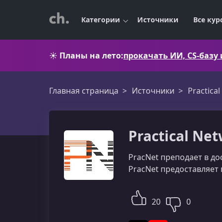
Категории
Источники
Все кур
☀️
Планы на лето:
прокачать ИИ, CS-базу
Главная страница
Источники
Practica
Practical Net
PracNet преподает в до
PracNet предоставляет
20
0