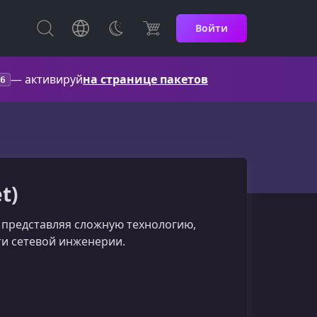
Войти
— активируй
на странице пакетов
6
t)
о представляя сложную технологию,
ти сетевой инженерии.