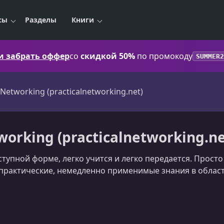
сы
Разделы
Книги
 и забрать оффер
со
скидкой 50%
по промокоду
SUMMER2
l Networking (practicalnetworking.net)
working (practicalnetworking.ne
ступной форме, легко учится и легко передается. Прост
 практические, немедленно применимые знания в облас