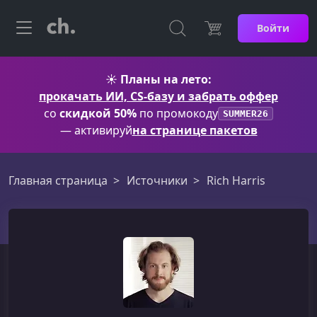
Войти
☀️
Планы на лето:
прокачать ИИ, CS-базу и забрать оффер
со
скидкой 50%
по промокоду
SUMMER26
— активируй
на странице пакетов
Главная страница
Источники
Rich Harris