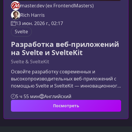
master.dev (ex FrontendMasters)
Rich Harris
13 июн. 2026 г., 02:17
Svelte
Разработка веб-приложений
на Svelte и SvelteKit
Svelte & SvelteKit
Освойте разработку современных и
высокопроизводительных веб‑приложений с
помощью Svelte и SvelteKit — инновационного
стека, который сочетает простоту, скорость и
5 ч 55 мин
Английский
мощные возможности для создания
Посмотреть
динамичных интерфейсов и масштабируемых
проектов.Что вы изучите на
курсеКомпонентный подход и архитектура
SvelteВы разберётесь, как проектировать