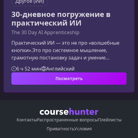
Другое (ИИ)
30-дневное погружение в
практический ИИ
The 30 Day AI Apprenticeship
Практический ИИ — это не про «волшебные
кнопки».Это про системное мышление,
грамотную постановку задач и умение
превращать ИИ в реальный рабочий
6 ч 52 мин
Английский
инструмент.Почему практическая
Посмотреть
AI‑грамотность — ключевой навык сегодняИИ
не заменит вас. Но это сделает человек,
который умеет работать быстрее, точнее и
структурнее благодаря AI-инструментам.
Большинство пользователей делает
поверхностные запросы и получает
Контакты
Распространенные вопросы
Плейлисты
нестабильный результат. Этот курс помогает
Приватность
Условия
раз