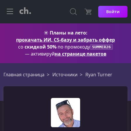
Войти
☀️
Планы на лето:
прокачать ИИ, CS-базу и забрать оффер
со
скидкой 50%
по промокоду
SUMMER26
— активируй
на странице пакетов
Главная страница
Источники
Ryan Turner