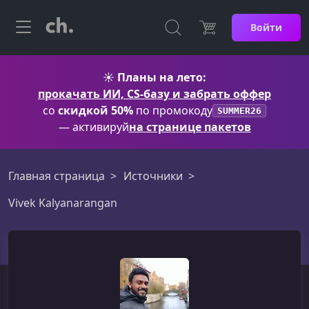
Войти
☀️
Планы на лето:
прокачать ИИ, CS-базу и забрать оффер
со
скидкой 50%
по промокоду
SUMMER26
— активируй
на странице пакетов
Главная страница
Источники
Vivek Kalyanarangan