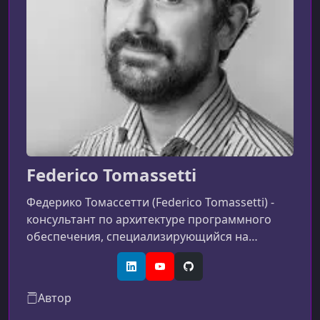
Federico Tomassetti
Федерико Томассетти (Federico Tomassetti) -
консультант по архитектуре программного
обеспечения, специализирующийся на
языковой инженерии: я создаю языки,
редакторы, парсеры, компиляторы,
LinkedIn
YouTube
GitHub
интерпретаторы и симуляторы. У меня
Автор
безумная страсть к разработке программного