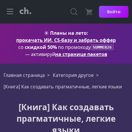
Войти
☀️
Планы на лето:
прокачать ИИ, CS-базу и забрать оффер
со
скидкой 50%
по промокоду
SUMMER26
— активируй
на странице пакетов
Главная страница
Категория другое
[Книга] Как создавать прагматичные, легкие языки
[Книга] Как создавать
прагматичные, легкие
языки