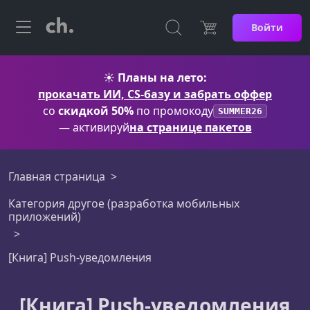
Войти
☀️
Планы на лето:
прокачать ИИ, CS-базу и забрать оффер
со
скидкой 50%
по промокоду
SUMMER26
— активируй
на странице пакетов
Главная страница
Категория другое (разработка мобильных
приложений)
[Книга] Push-уведомления
[Книга] Push-уведомления