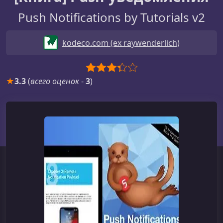
Push Notifications by Tutorials v2
kodeco.com (ex raywenderlich)
★
3.3
(
всего оценок
-
3
)