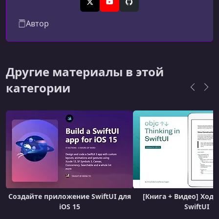
чтобы преобразовать свои приложения с
X (Twitter)
YouTube
GitHub
помощью интеллектуальных и адаптивных
Автор
функций.
Другие материалы в этой
категории
Создайте приложение SwiftUI для
[Книга + Видео] Ход
iOS 15
SwiftUI