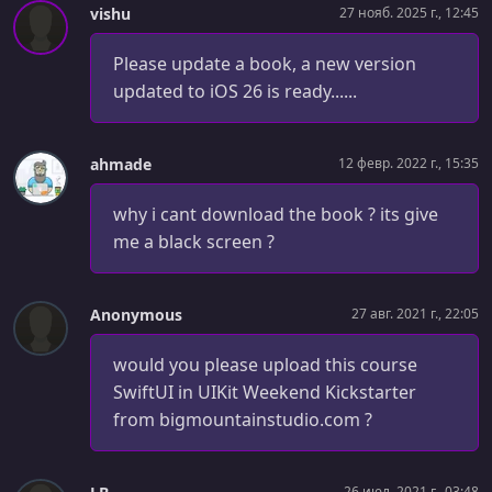
vishu
27 нояб. 2025 г., 12:45
Please update a book, a new version
updated to iOS 26 is ready......
ahmade
12 февр. 2022 г., 15:35
why i cant download the book ? its give
me a black screen ?
Anonymous
27 авг. 2021 г., 22:05
would you please upload this course
SwiftUI in UIKit Weekend Kickstarter
from bigmountainstudio.com ?
26 июл. 2021 г., 03:48