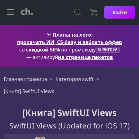
Войти
☀️
Планы на лето:
прокачать ИИ, CS-базу и забрать оффер
со
скидкой 50%
по промокоду
SUMMER26
— активируй
на странице пакетов
Главная страница
Категория swift
[Книга] SwiftUI Views
[Книга] SwiftUI Views
SwiftUI Views (Updated for iOS 17)