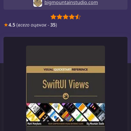
bigmountainstudio.com
★
4.5
(
всего оценок
-
35
)