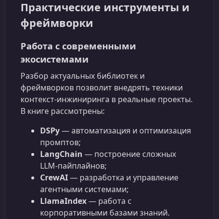
Практические инструменты и
фреймворки
Работа с современными
экосистемами
Разбор актуальных библиотек и
фреймворков позволит внедрять техники
контекст‑инжиниринга в реальные проекты.
В книге рассмотрены:
DSPy
— автоматизация и оптимизация
промптов;
LangChain
— построение сложных
LLM‑пайплайнов;
CrewAI
— разработка и управление
агентными системами;
LlamaIndex
— работа с
корпоративными базами знаний.