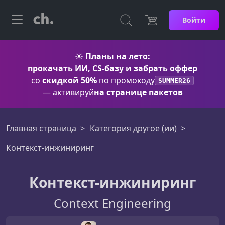
Войти
☀️
Планы на лето:
прокачать ИИ, CS-базу и забрать оффер
со
скидкой 50%
по промокоду
SUMMER26
— активируй
на странице пакетов
Главная страница
Категория другое (ии)
Контекст-инжиниринг
Контекст-инжиниринг
Context Engineering