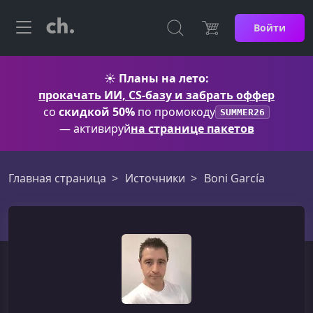
Войти
☀️
Планы на лето:
прокачать ИИ, CS-базу и забрать оффер
со
скидкой 50%
по промокоду
SUMMER26
— активируй
на странице пакетов
Главная страница
Источники
Boni García