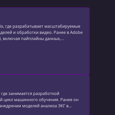
ix, где разрабатывает масштабируемые
елей и обработки видео. Ранее в Adobe
, включая пайплайны данных,
г, а также участвовал в разработке
 где занимается разработкой
 цикл машинного обучения. Ранее он
 внедрении моделей анализа ЭКГ в
тепень магистра в области