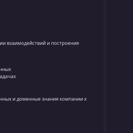
ии взаимодействий и построения
анных
адачах
анных и доменные знания компании к