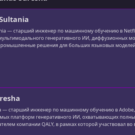
Sultania
nia — старший инженер по машинному обучению в Netfl
мультимодального генеративного ИИ, диффузионных мод
 промышленные решения для больших языковых моделей
системы с извлечением информации и промпт-инжинирин
й инфраструктуры для внедрения LLM в продукты комп
resha
a — старший инженер по машинному обучению в Adobe,
мых платформ генеративного ИИ, охватывающих полный
ателем компании QALY, в рамках которой участвовал во
мени для более чем 100 000 пользователей. Он имеет с