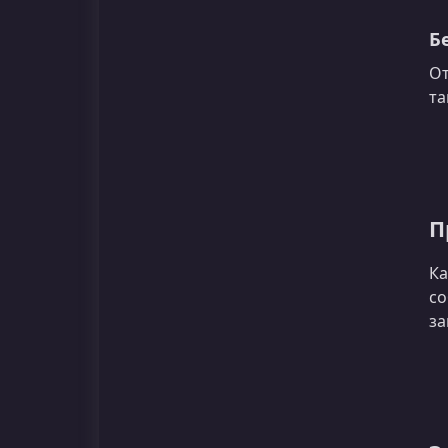
Б
От
та
П
Ка
со
за