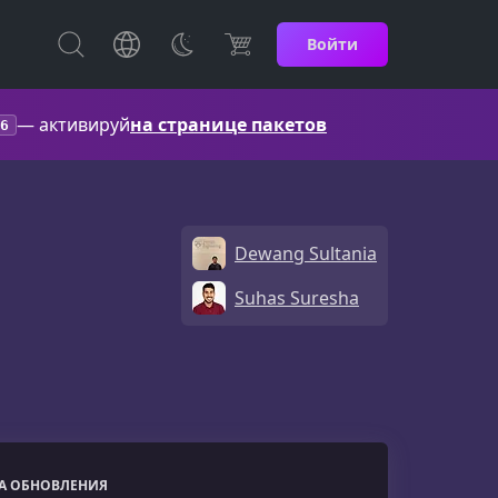
Войти
— активируй
на странице пакетов
6
Dewang Sultania
Suhas Suresha
ТА ОБНОВЛЕНИЯ