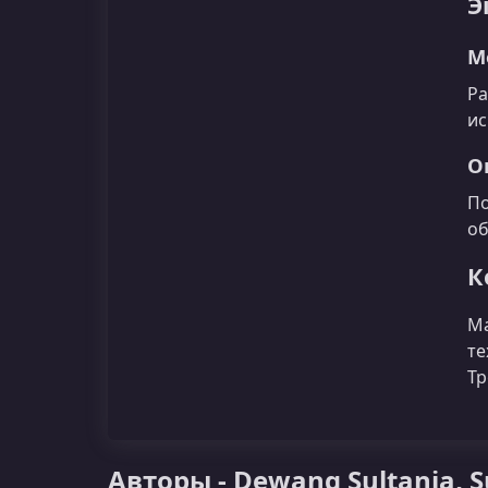
Э
М
Ра
ис
О
По
об
К
Ма
те
Тр
Авторы - Dewang Sultania, 