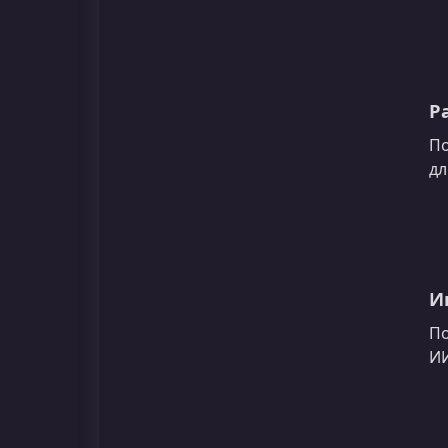
Р
По
дл
И
По
ИИ