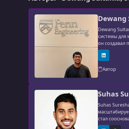
Dewang 
Dewang Sulta
системы для 
он создавал
дообучение, 
платформенно
LinkedIn
Автор
Suhas Su
Suhas Suresh
масштабируе
стал сооснов
реальном вре