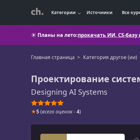
Категории
Источники
Все кур
☀️
Планы на лето:
прокачать ИИ, CS-базу
Главная страница
Категория другое (ии)
Проектирование систем
Designing AI Systems
★
5
(
всего оценок
-
4
)