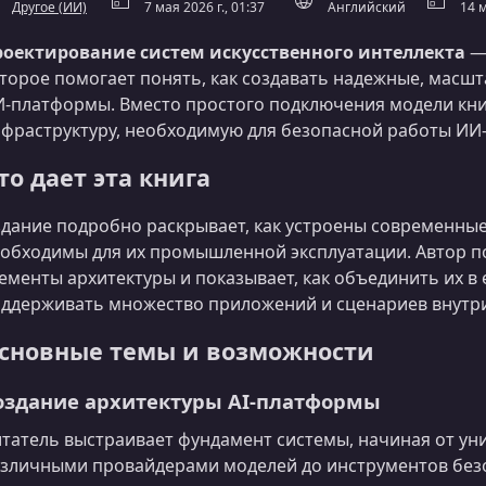
Другое (ИИ)
7 мая 2026 г., 01:37
Английский
14 м
роектирование систем искусственного интеллекта
— 
торое помогает понять, как создавать надежные, масш
‑платформы. Вместо простого подключения модели кни
фраструктуру, необходимую для безопасной работы ИИ
то дает эта книга
дание подробно раскрывает, как устроены современны
обходимы для их промышленной эксплуатации. Автор п
ементы архитектуры и показывает, как объединить их в
ддерживать множество приложений и сценариев внутри
сновные темы и возможности
оздание архитектуры AI‑платформы
татель выстраивает фундамент системы, начиная от ун
зличными провайдерами моделей до инструментов без