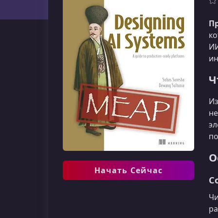
П
ко
ИИ
ин
Ч
Из
не
эл
по
О
Начать Сейчас
С
Чи
ра