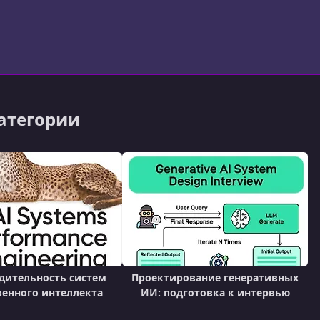
ой и прикладной математики, полученную в Стэнфордс
категории
дительность систем
Проектирование генеративных
венного интеллекта
ИИ: подготовка к интервью