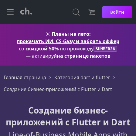
Войти
☀️
Планы на лето:
прокачать ИИ, CS-базу и забрать оффер
со
скидкой 50%
по промокоду
SUMMER26
— активируй
на странице пакетов
Главная страница
Категория dart и flutter
Создание бизнес-приложений с Flutter и Dart
Создание бизнес-
приложений с Flutter и Dart
Line-of-Business Mobile Apps with