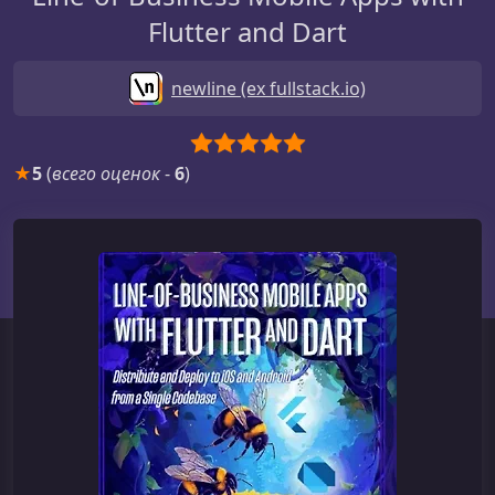
Flutter and Dart
newline (ex fullstack.io)
★
5
(
всего оценок
-
6
)