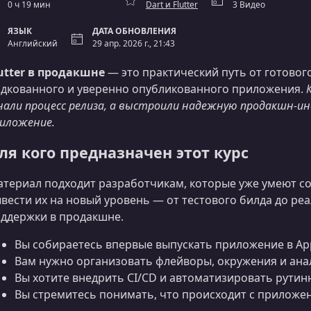
0 ч 19 мин
Dart и Flutter
3 Видео
ЯЗЫК
ДАТА ОБНОВЛЕНИЯ
Английский
29 апр. 2026 г., 21:43
utter в продакшне
— это практический путь от готовог
дкованного и уверенно опубликованного приложения.
нали процесс релиза, а выстроили надежную продакшн-инф
иложение.
ля кого предназначен этот курс
териал подходит разработчикам, которые уже умеют соз
вести их на новый уровень — от тестового билда до ре
ддержки в продакшне.
Вы собираетесь впервые выпускать приложение в App
Вам нужно организовать флейворы, окружения и ан
Вы хотите внедрить CI/CD и автоматизировать рути
Вы стремитесь понимать, что происходит с приложе