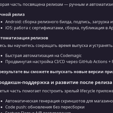
орая часть посвящена релизам — ручным и автоматиз
учной релиз
Android: сборка релизного билда, подпись, загрузка и
iOS: работа с сертификатами, сборка, публикация в A
втоматизация релизов
есь вы научитесь сокращать время выпуска и устранят
Быстрая автоматизация на Codemagic
Продвинутая настройка CI/CD через GitHub Actions + 
 результате вы сможете выпускать новые версии п
родакшн-поддержка и развитие после релиза
етья часть помогает построить зрелый lifecycle прилож
Автоматическая генерация скриншотов для магазин
Code push: обновления без пересборки