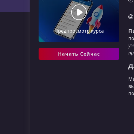
Предпросмотр курса
Fl
по
уз
пр
Начать Сейчас
Д
Ма
вы
по