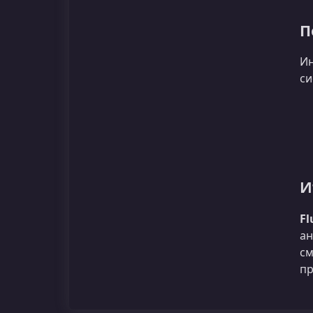
П
Ин
си
И
Fl
ан
см
пр