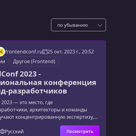
Сотировать по:
frontendconf.ru
25 окт. 2023 г., 20:52
ии
Другое (Frontend)
Conf 2023 -
иональная конференция
д-разработчиков
 2023 — это место, где
зработчики, архитекторы и команды
учают концентрированную экспертизу,
на реальных кейсах ведущих
. Программа сформирована по
Русский
Посмотреть