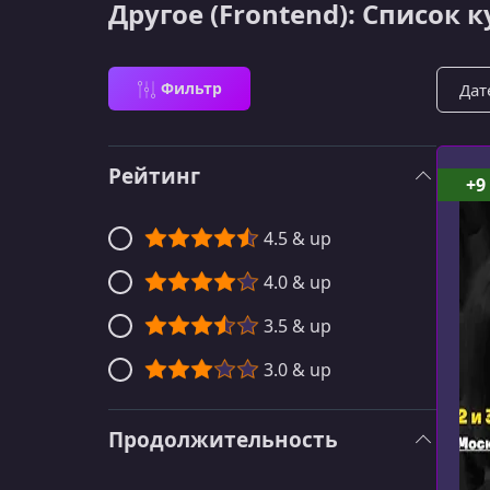
Другое (Frontend): Список 
Сорти
Фильтр
Рейтинг
+9
4.5 & up
4.0 & up
3.5 & up
3.0 & up
Продолжительность