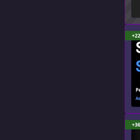
+2
+3