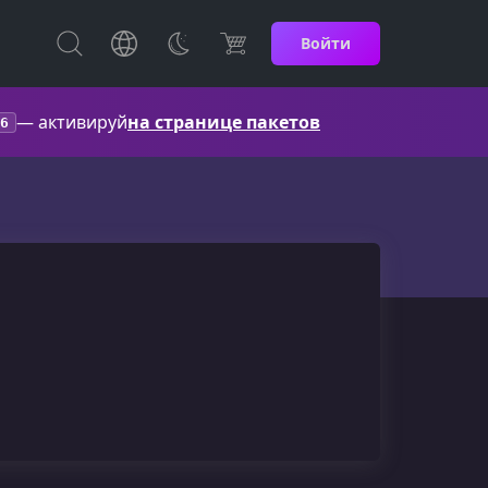
Войти
— активируй
на странице пакетов
6