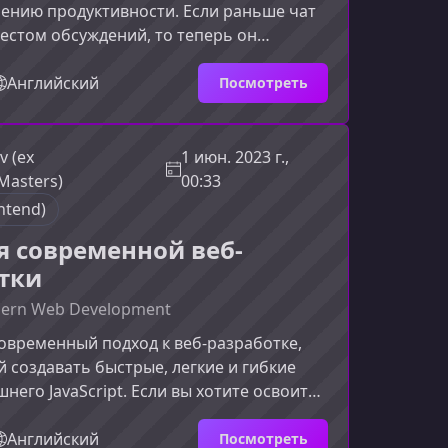
ению продуктивности. Если раньше чат
естом обсуждений, то теперь он
полноценным рабочим инструментом,
ключает системы, автоматизирует задачи
Английский
Посмотреть
грузку на команду. В этом материале вы
 именно курс поможет вам использовать
ния максимально эффективно.Что даст
v (ex
1 июн. 2023 г.,
минарСеминар по ChatOps поможет вам
Masters)
00:33
од, при
ntend)
ля современной веб-
тки
dern Web Development
современный подход к веб-разработке,
создавать быстрые, легкие и гибкие
него JavaScript. Если вы хотите освоить
 который объединяет лучшие практики
 даёт максимальную производительность
Английский
Посмотреть