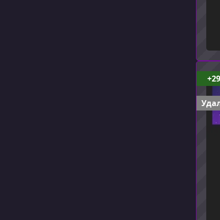
+2
Удал