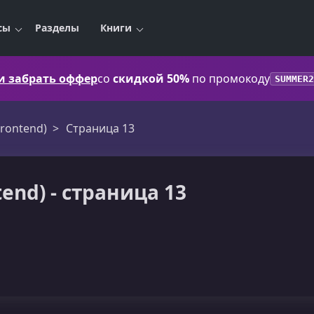
сы
Разделы
Книги
 и забрать оффер
со
скидкой 50%
по промокоду
SUMMER2
Frontend)
Страница 13
tend) - страница 13