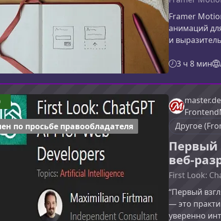
Framer Moti
анимаций для
и выразитель
быстро освои
создавая ре
3 ч 8 мин
применяя луч
вы изучите в
шаг за шагом
master.de
0
переходя от 
Frontend
продвинутым
Другое (Fro
ен по просьбе правообладателя
Первый 
веб-раз
First Look: C
“Первый взгл
— это практи
уверенно ин