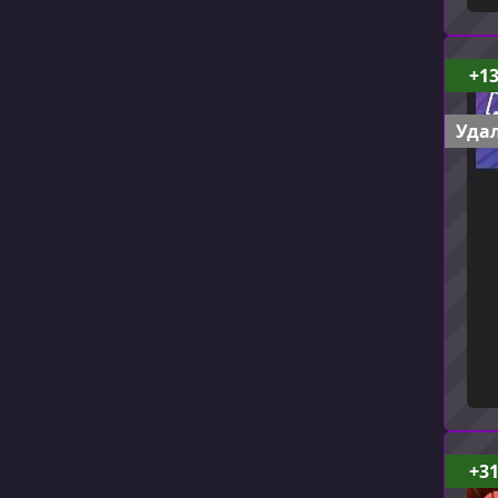
+1
Удал
+3