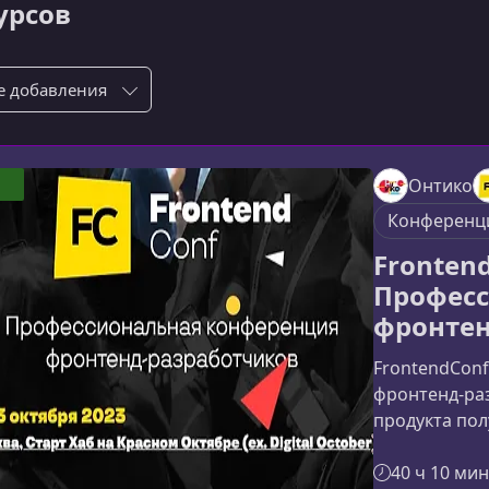
курсов
ровка по:
Онтико
Конференц
Frontend
Професс
фронтен
FrontendConf
фронтенд‑ра
продукта пол
основанную 
IT‑компаний
40 ч 10 мин