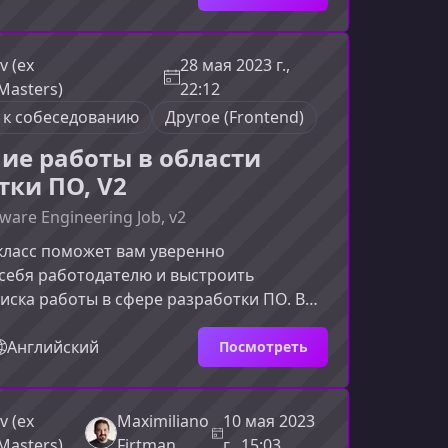
станет идеальным стартом.Что делает
ьнымAstro возник как ответ на проблему
сти сайтов JavaScript‑кодом. Он
v (ex
28 мая 2023 г.,
рхитектуру, которая позволяет
Masters)
22:12
ользо
 к собеседованию
Другое (Frontend)
ие работы в области
тки ПО, V2
tware Engineering Job, v2
класс поможет вам уверенно
себя работодателю и выстроить
иска работы в сфере разработки ПО. Вы
 думают рекрутеры и технические
какие материалы должны быть в
Английский
Посмотреть
 каким образом выделиться на фоне
датов.Чему вы научитесь на этом
еЗдесь вы разберёте ключевые элементы
v (ex
Maximiliano
10 мая 2023
удоустройства, научитесь грамотно
Masters)
Firtman
г., 15:03