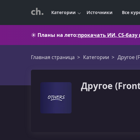
Категории
Источники
Все кур
☀️
Планы на лето:
прокачать ИИ, CS-базу
Главная страница
Категории
Другое (
Другое (Fron