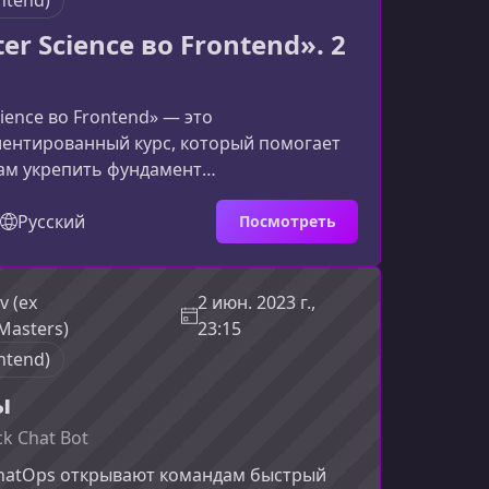
ntend)
r Science во Frontend». 2
ience во Frontend» — это
иентированный курс, который помогает
ам укрепить фундамент
вания, научиться применять алгоритмы,
архитектуру и выйти на уровень
Русский
Посмотреть
iddle Frontend Developer. Материал
темно и через реальные задачи, чтобы
 знали, но и умели применять знания в
v (ex
2 июн. 2023 г.,
дает прохождение курсаОбучение
Masters)
23:15
ся вокруг ключевых принципов Computer
ntend)
ы
ck Chat Bot
ChatOps открывают командам быстрый