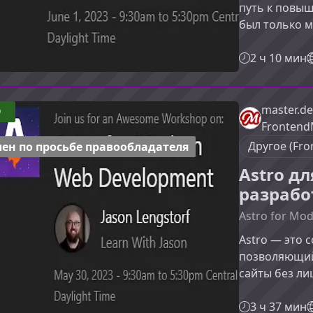
путь к повыш
был только м
становится 
который под
2 ч 10 мин
и снижает на
узнаете, как
чат-приложе
master.de
9
вам этот се
Frontend
освоить подх
Другое (Fro
ен по просьбе правообладателя
Astro д
разрабо
Astro for Mo
Astro — это 
позволяющий 
сайты без лиш
инструмент,
фронтенда и
3 ч 37 мин