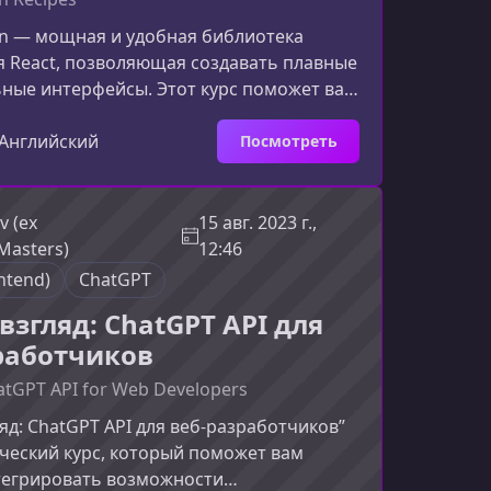
on — мощная и удобная библиотека
 React, позволяющая создавать плавные
ные интерфейсы. Этот курс поможет вам
ть её возможности на практике,
альные анимированные компоненты и
Английский
Посмотреть
шие подходы из экосистемы React.Что
 этом курсеКурс построен так, чтобы вы
 осваивали инструменты Framer Motion,
v (ex
15 авг. 2023 г.,
базовых приёмов к более гибким и
Masters)
12:46
 техникам.
ntend)
ChatGPT
взгляд: ChatGPT API для
работчиков
hatGPT API for Web Developers
яд: ChatGPT API для веб-разработчиков”
ческий курс, который поможет вам
тегрировать возможности