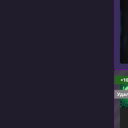
+1
Удал