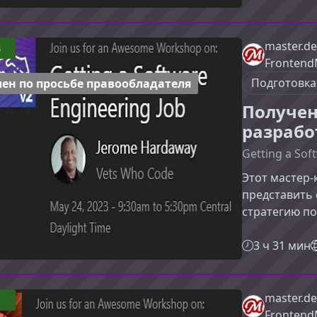
— этот курс 
Astro уникал
перегруженно
master.de
3
предлагает а
Frontend
доставлять п
Подготовка
ен по просьбе правообладателя
Получен
разрабо
Getting a Sof
Этот мастер‑
представить 
стратегию по
поймёте, как
менеджеры, 
3 ч 31 мин
портфолио и
других канди
мастер‑класс
master.de
1
успешного тр
Frontend