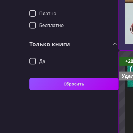
Платно
Бесплатно
Только книги
Да
+2
Удал
Сбросить