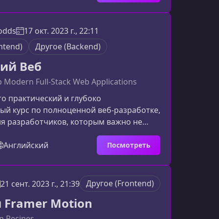
глубинных интервью и исследований,
рует максимальную актуальность
е направления программыАрхитектура
Dodds
17 окт. 2023 г., 22:11
 веб‑приложенийОпыт ведущих
ntend)
Другое (Backend)
оможет лучше понять, как строить
мые, надежн
ий Веб
p Modern Full-Stack Web Applications
то практический и глубоко
ый курс по полноценной веб‑разработке,
я разработчиков, которым важно не
ть код», а строить современные,
опасные и устойчивые приложения. Этот
Английский
Посмотреть
т вам и вашей команде работать
 снижать технический долг и выпускать
орый действительно ценят
Другое (Frontend)
21 сент. 2023 г., 21:39
.Зачем вам Epic WebЕсли вы
 Framer Motion
ь с ростом сложности проекта, теряете
n Recipes