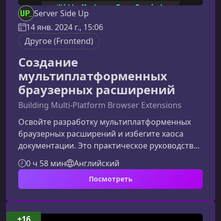
Server Side Up
14 янв. 2024 г., 15:06
Другое (Frontend)
Создание
мультиплатформенных
браузерных расширений
Building Multi-Platform Browser Extensions
Освойте разработку мультиплатформенных
браузерных расширений и избегите хаоса
документации. Это практическое руководство
поможет вам быстро и уверенно пройти путь
0 ч 58 мин
Английский
от идеи до полностью работающего
Посмотреть
расширения для Chrome, Firefox, Edge и Safari.
Курс создан разработчиком, который прошёл
все сложности на собственном опыте — и
теперь делится готовыми решениями,
+16