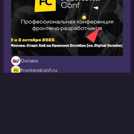
современным JavaScript‑стеком и совершен
Онтико
frontendconf.ru
25 окт. 2023 г., 20:52
Конференции
Другое (Frontend)
FrontendConf 2023 -
Профессиональная
конференция фронтенд-
разработчиков