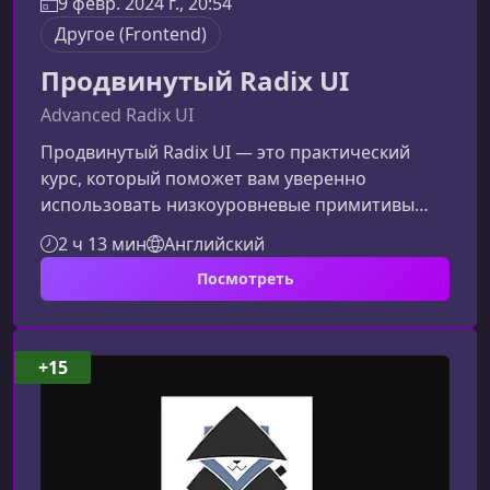
9 февр. 2024 г., 20:54
Другое (Frontend)
Продвинутый Radix UI
Advanced Radix UI
Продвинутый Radix UI — это практический
курс, который поможет вам уверенно
использовать низкоуровневые примитивы
Radix для построения современных,
2 ч 13 мин
Английский
адаптивных и полностью доступных
Посмотреть
компонентов интерфейса. Здесь вы научитесь
создавать кастомные UI‑элементы с нуля,
сохраняя полный контроль над стилями,
анимациями и пользовательскими
+15
сценариями.Что вы узнаете на курсеОбучение
фокусируется на глубоких возможностях Radix
UI и практическом применении