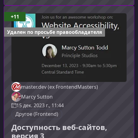
эффективно взаимодействовать с вашими
интерфейсами.Что такое доступность в
корпоративной разработкеДоступность (A11y)
+11
— это набор практик и стандартов,
обеспечивающих удобное и равноправное
Удален по просьбе правообладателя
использование
master.dev (ex FrontendMasters)
Marcy Sutton
15 дек. 2023 г., 11:44
Другое (Frontend)
Доступность веб-сайтов,
версия 3