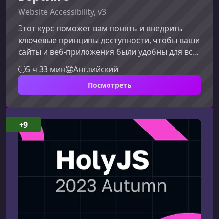
Website Accessibility, v3
Этот курс поможет вам понять и внедрить
ключевые принципы доступности, чтобы ваши
сайты и веб‑приложения были удобны для всех
пользователей, включая людей с
5 ч 33 мин
Английский
ограниченными возможностями. Вы освоите
Посмотреть
современные методики тестирования,
проектирования и разработки доступных
интерфейсов, соответствующих актуальным
стандартам.Почему важна
+9
веб‑доступностьДоступность — это не просто
требование стандартов, а основа
качественного цифрового опыта. Она пом