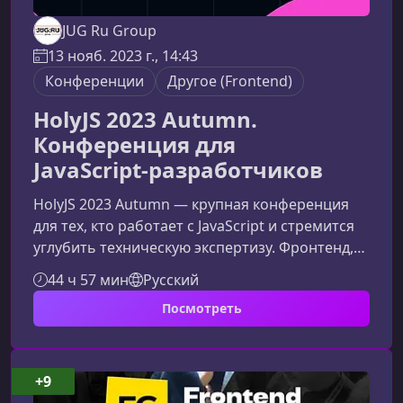
JUG Ru Group
13 нояб. 2023 г., 14:43
Конференции
Другое (Frontend)
HolyJS 2023 Autumn.
Конференция для
JavaScript‑разработчиков
HolyJS 2023 Autumn — крупная конференция
для тех, кто работает с JavaScript и стремится
углубить техническую экспертизу. Фронтенд,
бэкенд, фреймворки, архитектура, техдолг —
44 ч 57 мин
Русский
программа охватывает весь спектр
Посмотреть
JS‑разработки и ориентирована на практику.
Мероприятие проходит в два этапа: онлайн и
офлайн.Что представляет собой HolyJS 2023
AutumnКонференция объединяет
+9
разработчиков, которые хотят идти в ногу с