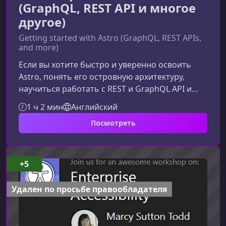
(GraphQL, REST API и многое
другое)
Getting started with Astro (GraphQL, REST APIs,
and more)
Если вы хотите быстро и уверенно освоить
Astro, понять его островную архитектуру,
научиться работать с REST и GraphQL API и
создавать динамические проекты любой
1 ч 2 мин
Английский
сложности, то этот курс станет идеальной
Посмотреть
отправной точкой. Материал построен
практично: от базовой структуры до
интеграции с headless CMS.Почему стоит
изучать Astro сегодняAstro стремительно
+5
набирает популярность благодаря своей
скорости, гибкости и удобству разработки. Он
Удален по просьбе правообладателя
создавался с