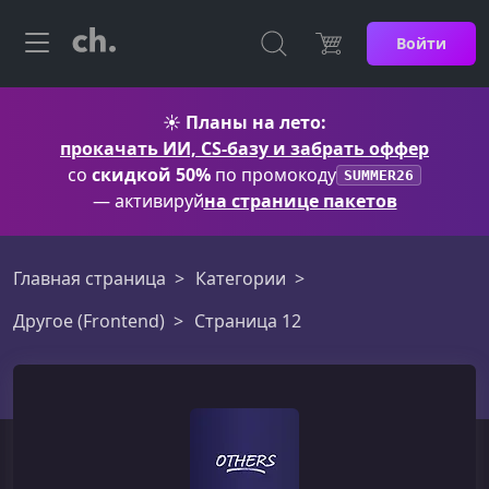
Войти
☀️
Планы на лето:
прокачать ИИ, CS-базу и забрать оффер
со
скидкой 50%
по промокоду
SUMMER26
— активируй
на странице пакетов
Главная страница
Категории
Другое (Frontend)
Страница 12