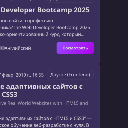
курсаМатериал структурирован так,
 Developer Bootcamp 2025
овательно погрузить вас в экосистем
нно войти в профессию
чика?The Web Developer Bootcamp 2025
ико‑ориентированный курс, который
современные технологии, реальные
бучающий подход уровня bootcamp. Кому
Английский
Посмотреть
 Web Developer Bootcamp 2025Курс
ля начинающих разработчиков,
стро получить фундаментальные
Другое (Frontend)
7 февр. 2019 г., 16:55
ртфолио. Благодаря продуманной
 практическим модулям обучаться
е адаптивных сайтов с
е, кт
 CSS3
ive Real World Websites with HTML5 and
ие адаптивных сайтов с HTML5 и CSS3” —
ское обучение веб‑разработке с нуля. В