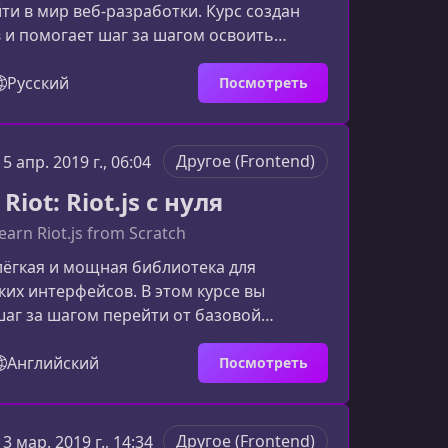
ти в мир веб‑разработки. Курс создан
 и помогает шаг за шагом освоить
енда, научиться создавать
сайты и понять, как работает веб.Что
Русский
Посмотреть
 собой курс Web StartПрограмма
на формирование базовых навыков,
для старта в IT. Обучение сочетает
Другое (Frontend)
15 апр. 2019 г., 06:04
тику и работу над реальными
iot: Riot.js с нуля
ами.Основные темы курса H
earn Riot.js from Scratch
о лёгкая и мощная библиотека для
ких интерфейсов. В этом курсе вы
 шаг за шагом перейти от базовой
и до разработки полноценных
 серверных веб‑приложений. Курс
Английский
Посмотреть
ходит разработчикам, которые хотят
ть Riot и начать применять его в
ектах.Что вы изучите в процессе
Другое (Frontend)
13 мар. 2019 г., 14:34