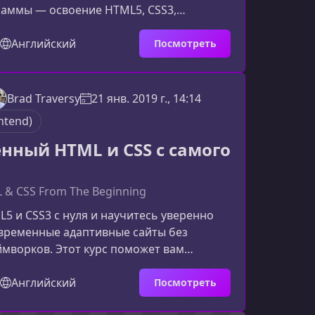
раммы — освоение HTML5, CSS3,
вёрстки, современных инструментов
создание полноценного проекта для
Английский
Посмотреть
писание курсаНа курсе вы получите
ьные знания HTML5 и CSS3, научитесь
современными инструментами вёрстки и
Brad Traversy
21 янв. 2019 г., 14:14
аптивные сайты, корректно
ntend)
еся на мобильных устройств
нный HTML и CSS с самого
& CSS From The Beginning
5 и CSS3 с нуля и научитесь уверенно
овременные адаптивные сайты без
мворков. Этот курс поможет вам
базовых навыков к профессиональной
льзуя Flexbox, CSS Grid, анимации,
Английский
Посмотреть
CSS и другие актуальные инструменты