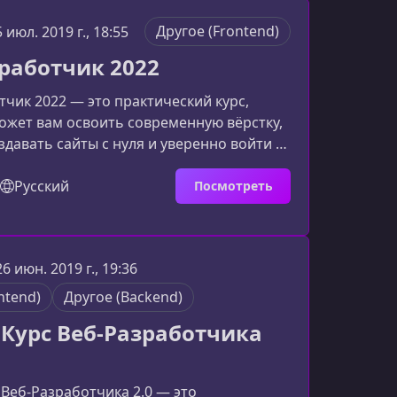
ет уверенно освоить фундаментальные и
 навыки веб‑разработки. Программа
Другое (Frontend)
5 июл. 2019 г., 18:55
новляется, чтобы соответствовать
работчик 2022
технологиям и требованиям и
чик 2022 — это практический курс,
ожет вам освоить современную вёрстку,
здавать сайты с нуля и уверенно войти в
десь нет лишней теории: каждое новое
азу закрепляете в реальных проектах. Вы
Русский
Посмотреть
авыки, которые напрямую востребованы
 кого создан этот курсКурс подойдёт тем,
стро и структурировано освоить
26 июн. 2019 г., 19:36
ку: Если вы начинаете с нуля и хотите по
ntend)
Другое (Backend)
Курс Веб-Разработчика
Веб‑Разработчика 2.0 — это