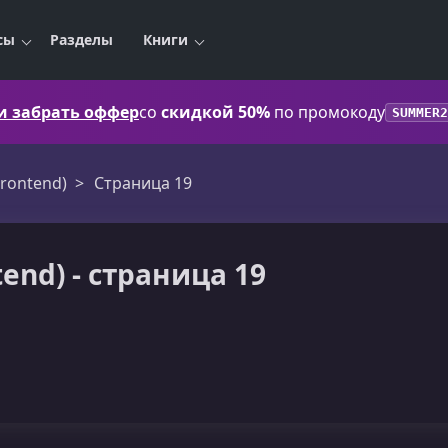
сы
Разделы
Книги
 и забрать оффер
со
скидкой 50%
по промокоду
SUMMER2
Frontend)
Страница 19
tend) - страница 19