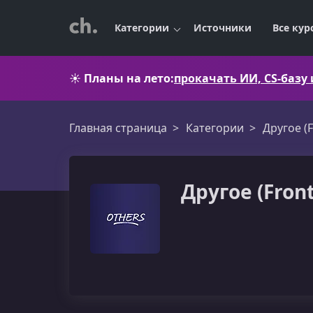
Категории
Источники
Все кур
☀️
Планы на лето:
прокачать ИИ, CS-базу
Главная страница
Категории
Другое (
Другое (Fron