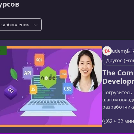
курсов
ровка по:
0
udemy
Другое (Fro
The Com
Develop
Погрузитесь 
шагом овлад
разработчика
полным путев
полнофункци
62 ч 32 мин
интенсивный