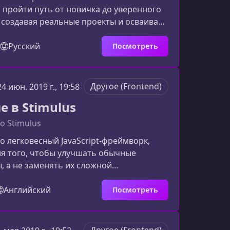
пройти путь от новичка до уверенного
 создавая реальные проекты и осваивая
бованные технологии веб-разработки.
 выбрать этот курсКурс создан на основе
Русский
Посмотреть
амых популярных обучающих продуктов
ботке, который прошли более 200 000
н сочетает глубокое содержание,
Другое (Frontend)
24 июн. 2019 г., 19:58
 теорию и практику, ориентированную
е в Stimulus
.Ключевые преи
to Stimulus
то легковесный JavaScript‑фреймворк,
я того, чтобы улучшать обычные
, а не заменять их сложной
. Если вам нужно немного
ости без громоздкости современных
Английский
Посмотреть
 Stimulus станет идеальным
. Этот курс поможет вам быстро
вы и применить их в реальных