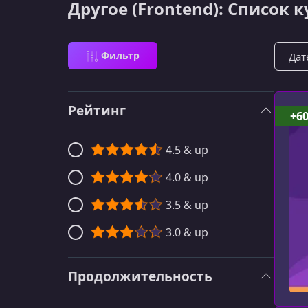
Другое (Frontend): Список 
Сорти
Фильтр
Рейтинг
+6
4.5 & up
4.0 & up
3.5 & up
3.0 & up
Продолжительность