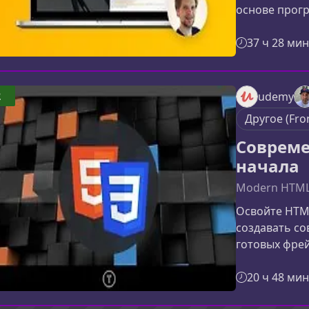
основе прог
адаптивной 
фронтенда и 
37 ч 28 мин
портфолио. О
фундаментал
работать с 
2
udemy
создавать ад
Другое (Fro
отображающи
Совреме
начала
Modern HTML 
Освойте HTML
создавать с
готовых фрей
перейти от 
верстке, испо
20 ч 48 мин
переменные 