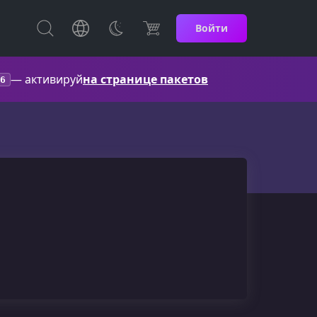
Войти
— активируй
на странице пакетов
6