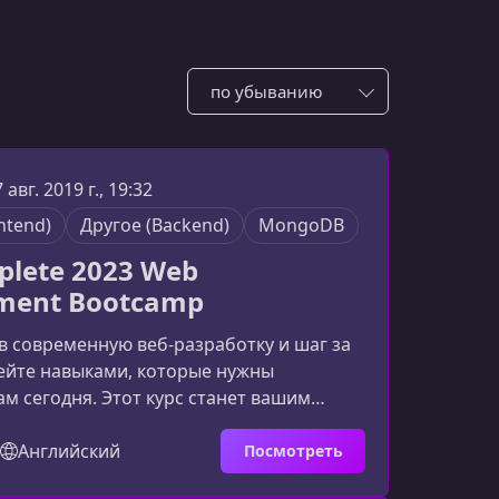
Сотировать по:
7 авг. 2019 г., 19:32
ntend)
Другое (Backend)
MongoDB
plete 2023 Web
ment Bootcamp
в современную веб‑разработку и шаг за
ейте навыками, которые нужны
м сегодня. Этот курс станет вашим
одителем от основ до создания
ональных веб‑приложений.О курсеЭтот
Английский
Посмотреть
 и по‑настоящему полный обучающий