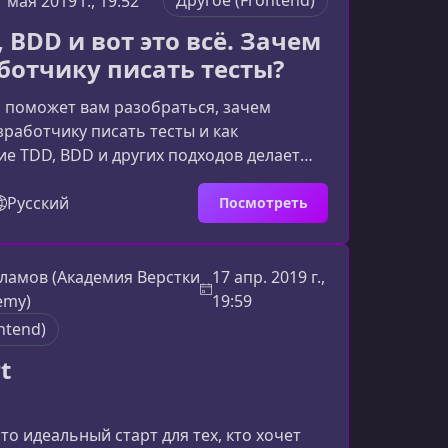
Другое (Frontend)
 мая 2019 г., 19:52
 такое Stimulus и зачем он нуженStimulus
 BDD и вот это всё. Зачем
для расширения возможностей вашего
аботчику писать тесты?
H
 поможет вам разобраться, зачем
работчику писать тесты и как
е TDD, BDD и других подходов делает
адёжнее, быстрее и комфортнее. Вы
е типы тестов существуют, когда их
Русский
Посмотреть
как встроить тестирование в рабочий
боли.О чём вы узнаете на вебинареМы
ючевые принципы тестирования в
ламов (Академия Верстки
17 апр. 2019 г.,
роектах и сформируем устойчивое
emy)
19:59
го, как тесты влияют на ка
ntend)
t
то идеальный старт для тех, кто хочет