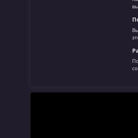
вы
П
Вы
эт
Р
По
со