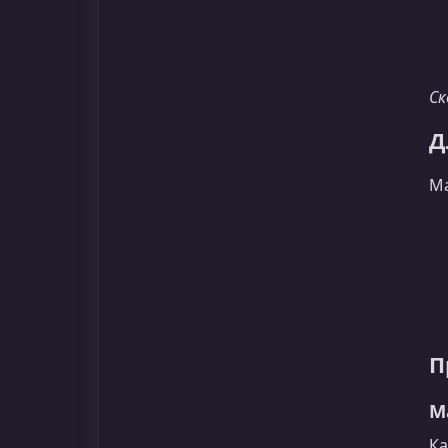
Ск
Д
Ма
П
М
Ка