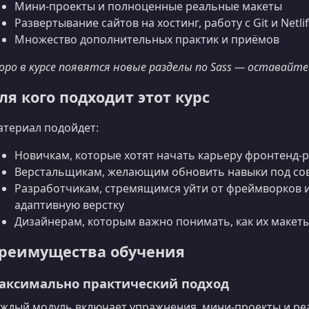
Мини‑проекты и полноценные реальные макеты
Развертывание сайтов на хостинг, работу с Git и Netli
Множество дополнительных практик и приёмов
оро в курсе появятся новые разделы по Sass — оставайтес
ля кого подходит этот курс
териал подойдет:
Новичкам, которые хотят начать карьеру фронтенд‑
Верстальщикам, желающим обновить навыки под со
Разработчикам, стремящимся уйти от фреймворков и
адаптивную верстку
Дизайнерам, которым важно понимать, как их макеты
реимущества обучения
аксимально практический подход
ждый модуль включает упражнения, мини‑проекты и ре