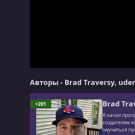
Авторы - Brad Traversy, ud
Brad Tra
+201
Я начал прог
создателем к
научиться пр