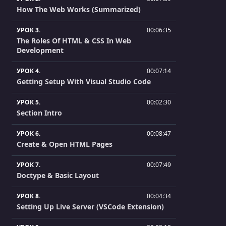
How The Web Works (Summarized)
УРОК 3.
00:06:35
The Roles Of HTML & CSS In Web
Development
УРОК 4.
00:07:14
Getting Setup With Visual Studio Code
УРОК 5.
00:02:30
Section Intro
УРОК 6.
00:08:47
Create & Open HTML Pages
УРОК 7.
00:07:49
Doctype & Basic Layout
УРОК 8.
00:04:34
Setting Up Live Server (VSCode Extension)