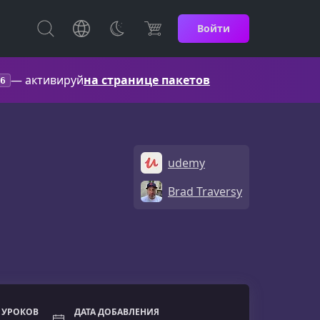
Войти
— активируй
на странице пакетов
6
udemy
Brad Traversy
 УРОКОВ
ДАТА ДОБАВЛЕНИЯ