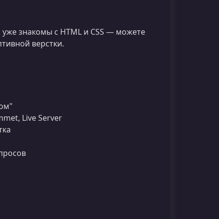
и уже знакомы с HTML и CSS — можете
птивной верстки.
том"
met, Live Server
тка
просов