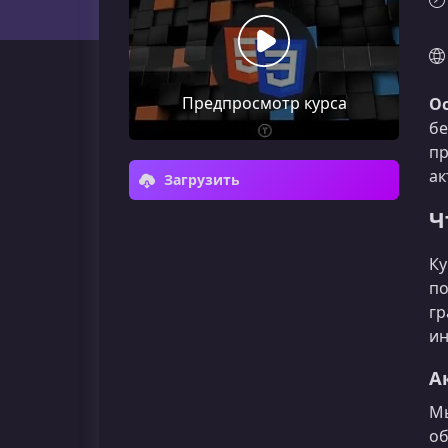
Предпросмотр курса
Ос
бе
пр
ак
Загрузить
Ч
Ку
по
гр
ин
А
Мы
об