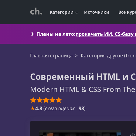
Категории
Источники
Все кур
☀️
Планы на лето:
прокачать ИИ, CS-базу
Главная страница
Категория другое (fron
Современный HTML и CS
Modern HTML & CSS From The
★
4.8
(
всего оценок
-
98
)