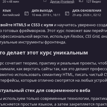
20 ч 48 мин
Другое (Frontend)
127 Видео
ЯЗЫК
ДАТА ВЫХОДА
ДАТА ОБНОВЛЕНИЯ
Английский
10 янв. 2019 г., 16:11
29 апр. 2026 г., 02:12
войте HTML5 и CSS3 с нуля
и научитесь уверенно созд
з готовых фреймворков. Этот курс поможет вам перейти
офессиональной верстке, используя
Flexbox, CSS Grid, 
туальные инструменты фронтенда.
то делает этот курс уникальным
рс сочетает теорию, практику и реальные проекты, чтоб
нимали, как верстать сайты так, как это делают профе
амотно использовать семантику HTML, писать чистый C
терфейсы, которые отлично смотрятся на любых устрой
ктуальный стек для современного веба
 используем только современные технологии, практики
ъясняется простым языком, а затем закрепляется прак