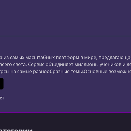
биях на основе проектов.
 из самых масштабных платформ в мире, предлагающая
 всего света. Сервис объединяет миллионы учеников и д
урсы на самые разнообразные темы.Основные возможн
ания и дизайна до маркетинга, психологии и личной 
ериалы создаются специалистами из разных стран.Удоб
In
 (Twitter)
ия
категории