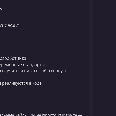
fy
ь с нами!
разработчика
временные стандарты
 научиться писать собственную
 реализуются в коде
альные кейсы. Вы не просто смотрите —