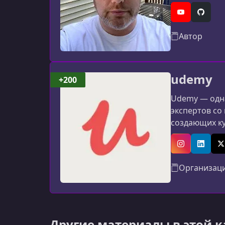
учебных посо
YouTube
GitHub
Автор
udemy
+200
Udemy — одна
экспертов со
создающих к
программиров
авторов: мат
Instagram
Linked
X
Организац
Другие материалы в этой 