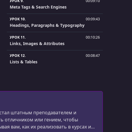
УРОК 9.
00:09:10
Meta Tags & Search Engines
УРОК 10.
00:09:43
Headings, Paragraphs & Typography
УРОК 11.
00:10:26
Links, Images & Attributes
УРОК 12.
00:08:47
Lists & Tables
УРОК 13.
00:17:25
Forms & Input
УРОК 14.
00:05:51
Block & Inline Level Elements
УРОК 15.
00:09:59
 я стал штатным преподавателем и
Divs & Spans, Classes & Ids
ть отличником или гением, чтобы
ая вам, как их реализовать в курсах и
УРОК 16.
00:07:56