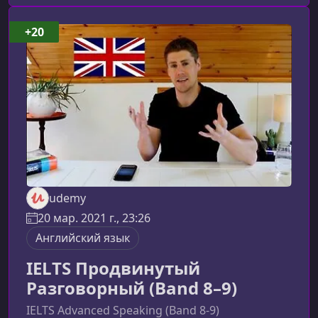
говорить естественно, свободно и
эмоционально уверенно. Курс сочетает
+20
техники речевого мастерства, элементы
психологии изучения языка и практику,
направленную на снятие вну
udemy
20 мар. 2021 г., 23:26
Английский язык
IELTS Продвинутый
Разговорный (Band 8–9)
IELTS Advanced Speaking (Band 8-9)