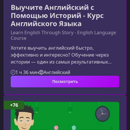
Выучите Английский с
Помощью Историй - Курс
Английского Языка
Learn English Through Story - English Language
Course
Хотите выучить английский быстро,
эффективно и интересно? Обучение через
истории — один из самых результативных
методов для развития всех языковых навыков
1 ч 36 мин
Английский
одновременно. В этом материале вы узнаете,
Посмотреть
как устроен курс, какие преимущества дает
такой подход и почему метод «Трехсторонний
английский» помогает легко и естественно
улучшать английский язык.Что представляет
+76
собой метод «Трехсторонний
английский»Метод основан на
последовательном усложнени