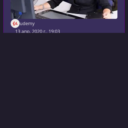
udemy
13 апр. 2020 г., 19:03
Английский язык
Полный курс грамматики
английского языка -
совершенствуй свой
английский
The Complete English Grammar Course - Perfect
Your English
Этот курс создан для тех, кто хочет уверенно
владеть английской грамматикой и
использовать язык свободно — в работе,
учёбе, путешествиях или ежедневном
30 ч 31 мин
Английский
общении. Программа помогает быстро