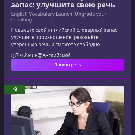
запас: улучшите свою речь
English Vocabulary Launch: Upgrade your
speaking
Повысьте свой английский словарный запас,
улучшите произношение, разовьёте
уверенную речь и сможете свободно
применять новые слова в реальных ситуациях.
7 ч 2 мин
Английский
Этот курс создан для тех, кто хочет говорить
Посмотреть
яснее, быстрее и естественнее.О курсе "English
Vocabulary Launch"English Vocabulary Launch —
это практический курс по расширению
словарного запаса английского языка,
+9
который ведёт Энтони, опытный
преподаватель и носитель британского
английского. Кур