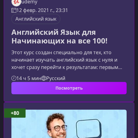
udemy
12 февр. 2021 г., 23:31
Английский язык
Английский Язык для
Начинающих на все 100!
Этот курс создан специально для тех, кто
начинает изучать английский язык с нуля и
хочет сразу перейти к результатам: первым
фразам, уверенным переводам и реальному
14 ч 5 мин
Русский
навыку общения. Простые объяснения,
Посмотреть
ассоциации и практические задания помогают
быстро войти в процесс и почувствовать
прогресс уже после первых уроков.Что Вы
Узнаете и Освоите на КурсеКурс построен так,
+80
чтобы объяснять английский легко, доступно
и понятно. С первых шагов Вы учитесь