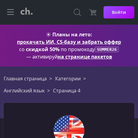
Войти
☀️
Планы на лето:
прокачать ИИ, CS-базу и забрать оффер
со
скидкой 50%
по промокоду
SUMMER26
— активируй
на странице пакетов
Главная страница
Категории
Английский язык
Страница 4