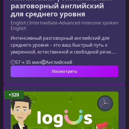
разговорный английский
для среднего уровня
English|Intermediate-Advanced intensive spoken
English
Интенсивный разговорный английский для
среднего уровня – это ваш быстрый путь к
уверенной, естественной и свободной речи.
Если вы давно хотите говорить по-английски
57 ч 35 мин
Английский
легко, понимать собеседников и мыслить на
Посмотреть
языке, этот курс создан именно для вас.Что
делает этот разговорный интенсив
особеннымКурс построен вокруг живого
общения, практических диалогов и реальных
+320
ситуаций, с которыми вы сталкиваетесь
каждый день. Вместо зубрёжки слов и сухой
теори