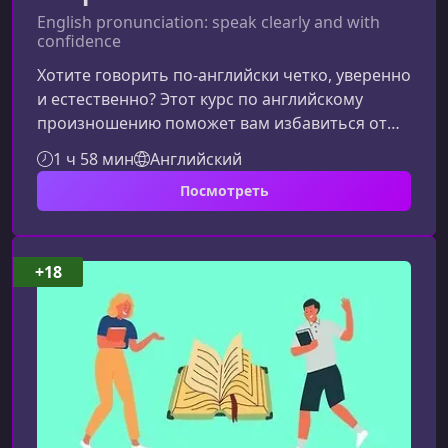
English pronunciation: speak clearly and with
confidence
Хотите говорить по‑английски четко, уверенно
и естественно? Этот курс по английскому
произношению поможет вам избавиться от
непонимания, улучшить звучание вашей речи
1 ч 58 мин
Английский
и чувствовать себя увереннее в любой
Посмотреть
ситуации — на работе, учебе или в
повседневном общении.Что вы узнаете в этом
курсеКурс подробно и практично объясняет,
как произносить ключевые звуки английского
+18
языка, чтобы ваша речь звучала ясно и
естественно. При этом акцент делается не тол