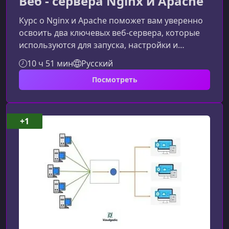
Веб - сервера Nginx и Apache
Курс о Nginx и Apache поможет вам уверенно
освоить два ключевых веб-сервера, которые
используются для запуска, настройки и
оптимизации современных веб-приложений.
10 ч 51 мин
Русский
Материал ориентирован как на новичков, так
Посмотреть
и на разработчиков, желающих укрепить
серверные компетенции.Почему важно
разбираться в работе веб‑серверов?
Веб‑сервер — это основа работы любого
+1
сайта. Он принимает запросы пользователей,
обрабатывает их и отправляет ответы. Чтобы
веб‑прилож