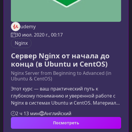
udemy
30 июл. 2020 г., 00:17
Nginx
Сервер Nginx от начала до
конца (в Ubuntu и CentOS)
Nginx Server from Beginning to Advanced (in
Ubuntu & CentOS)
Этот курс — ваш практический путь к
глубокому пониманию и уверенной работе с
Nginx в системах Ubuntu и CentOS. Материал
разработан так, чтобы вы смогли не только
2 ч 13 мин
Английский
установить и настроить сервер, но и
Посмотреть
научиться использовать его как мощный веб-
сервер, обратный прокси и балансировщик