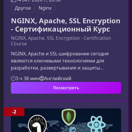
Другое
Nginx
NGINX, Apache, SSL Encryption
- Сертификационный Курс
NGINX, Apache, SSL Encryption - Certification
Course
NGINX, Apache и SSL‑шифрование сегодня
являются ключевыми технологиями для
разработки, развертывания и защиты
современных веб‑проектов. В этом курсе вы
3 ч 38 мин
Английский
получите пошаговое практическое
Посмотреть
руководство по установке, настройке и
оптимизации серверов на Ubuntu, а также
научитесь полностью защищать веб‑трафик
при помощи SSL‑сертификатов Let’s
-2
Encrypt.Что вы изучите в этом
курсеПрограмма разработана таким образом,
чтобы вы смогли последовательно освоить