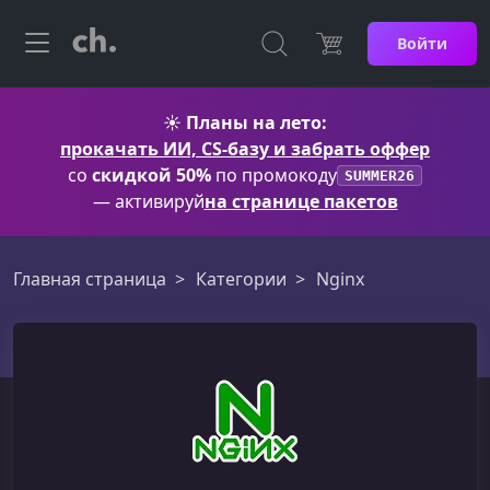
Войти
☀️
Планы на лето:
прокачать ИИ, CS-базу и забрать оффер
со
скидкой 50%
по промокоду
SUMMER26
— активируй
на странице пакетов
Главная страница
Категории
Nginx