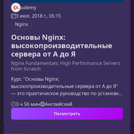
udemy
3 июл. 2018 г., 05:15
Nginx
Основы Nginx:
высокопроизводительные
сервера от А до Я
Nginx Fundamentals: High Performance Servers
from Scratch
Курс "Основы Nginx:
высокопроизводительные сервера от А до Я"
— это практическое руководство по установке,
настройке и оптимизации Nginx. Материал
3 ч 56 мин
Английский
подходит как новичкам, так и специалистам,
Посмотреть
желающим углубить знания и повысить
производительность своих веб‑проектов.Что
представляет собой курсКурс подробно