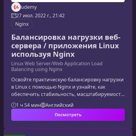
udemy
27 июл. 2022 г., 21:42
Nginx
Балансировка нагрузки веб-
сервера / приложения Linux
используя Nginx
Linux Web Server/Web Application Load
Balancing using Nginx
Освойте практическую балансировку нагрузки
в Linux с помощью Nginx и узнайте, как
обеспечить стабильность, масштабируемость
и высокую доступность веб-приложений. Этот
1 ч 54 мин
Английский
курс поможет вам разобраться в ключевых
Посмотреть
концепциях, типах и алгоритмах
балансировки, а также научит настраивать
Nginx для распределения трафика между