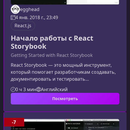
egghead
4 янв. 2018 г., 23:49
React.js
Начало работы с React
Storybook
Getting Started with React Storybook
React Storybook — это мощный инструмент,
который помогает разработчикам создавать,
документировать и тестировать
UI‑компоненты изолированно. Этот курс
0 ч 3 мин
Английский
познакомит вас с основами работы со
Посмотреть
Storybook и покажет, как ускорить и упростить
разработку интерфейсов.Что такое React
StorybookStorybook представляет собой
независимую среду разработки
-7
UI‑компонентов, которую можно