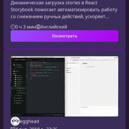
Динамическая загрузка stories в React
Storybook помогает автоматизировать работу
со снижением ручных действий, ускоряет
разработку и повышает удобство
0 ч 3 мин
Английский
документирования компонентов.Что даёт
Посмотреть
динамическая загрузка storiesПодход с
автоматической подгрузкой файлов stories
избавляет разработчиков от необходимости
вручную прописывать каждый новый файл в
конфигурации Storybook. Автоматическая
регистрация новых stories Сокращение
количества шаблон
egghead