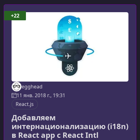
+22
egghead
11 янв. 2018 г., 19:31
React.js
Добавляем
интернационализацию (i18n)
в React app с React Intl