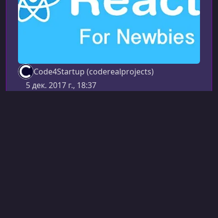
Code4Startup (coderealprojects)
5 дек. 2017 г., 18:37
React.js
ReactJS для нубиков за 1 час
[тут ES6]
ReactJS for Newbies in 1 hour [ES6 Version]
Хочешь разобраться в ReactJS всего за час?
Даже если ты только слышал про ES6 и
боишься JSX, этот курс поможет быстро войти
в тему. Здесь ты узнаешь базовые принципы
0 ч 54 мин
Английский
React, научишься работать с компонентами и