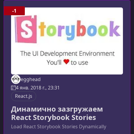
представляет собой минимальную единицу в
Storybook — отдельный пример отображения
-1
React‑компонента. Она помогает
документировать внешний вид и поведение
компонента в р
egghead
4 янв. 2018 г., 23:31
React.js
Динамично зазгружаем
React Storybook Stories
Load React Storybook Stories Dynamically