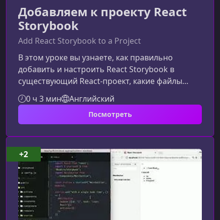
Добавляем к проекту React
Storybook
Add React Storybook to a Project
В этом уроке вы узнаете, как правильно
добавить и настроить React Storybook в
существующий React‑проект, какие файлы
конфигурации важны и как использовать
0 ч 3 мин
Английский
Storybook для ускорения разработки
Посмотреть
интерфейсов.Зачем добавлять Storybook в
React‑проектStorybook помогает
изолированно разрабатывать, тестировать и
документировать UI‑компоненты. Благодаря
+2
этому можно быстрее находить ошибки,
улучшать дизайн‑систему и повышать
качество интерфейсов.Ключевые