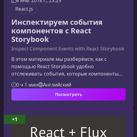
4 янв. 2018 г., 23:25
React.js
Инспектируем события
компонентов с React
Storybook
Inspect Component Events with React Storybook
В этом материале мы разберёмся, как с
помощью React Storybook удобно
отслеживать события, которые компоненты
генерируют через пропсы‑функции. Вы
0 ч 1 мин
Английский
узнаете, как тестировать взаимодействия,
Посмотреть
визуализировать события и повышать
надёжность интерфейсов без сложной
настройки.Зачем отслеживать события в
StorybookМногие UI‑компоненты использует
+1
callback‑функции, чтобы сообщать о действиях
пользователя: кликах, вводе данных, выборе