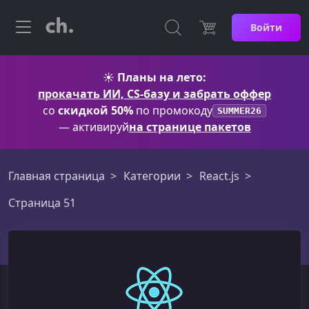
Войти
☀️
Планы на лето:
прокачать ИИ, CS-базу и забрать оффер
со
скидкой 50%
по промокоду
SUMMER26
— активируй
на странице пакетов
Главная страница
Категории
React.js
Страница 51