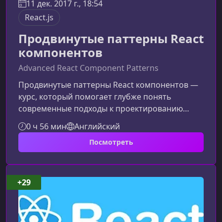
11 дек. 2017 г., 18:54
React.js
Продвинутые паттерны React
компонентов
Advanced React Component Patterns
Продвинутые паттерны React компонентов —
курс, который помогает глубже понять
современные подходы к проектированию
гибких и переиспользуемых интерфейсных
0 ч 56 мин
Английский
модулей. Обновлённая и улучшенная
Посмотреть
структура курса позволяет не только изучить
паттерны, но и увидеть их сильные и слабые
стороны на практике, применяя их к одному
базовому компоненту.О чём этот курсКурс
+29
посвящён изучению расширенных шаблонов
проектирования React‑компонентов. Вы
начнёте с прос