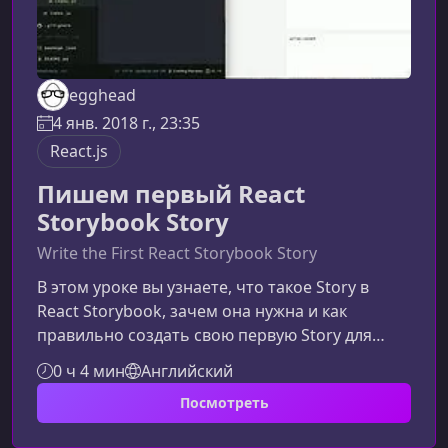
egghead
4 янв. 2018 г., 23:35
React.js
Пишем первый React
Storybook Story
Write the First React Storybook Story
В этом уроке вы узнаете, что такое Story в
React Storybook, зачем она нужна и как
правильно создать свою первую Story для
компонента. Материал подойдет новичкам и
0 ч 4 мин
Английский
разработчикам, которые хотят улучшить
Посмотреть
структуру и документацию UI‑компонентов.Что
такое Story в React StorybookStory