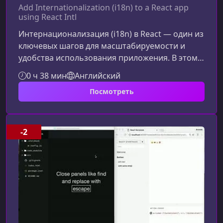
Add Internationalization (i18n) to a React app
using React Intl
Интернационализация (i18n) в React — один из
ключевых шагов для масштабируемости и
удобства использования приложения. В этом
материале мы разберём, как эффективно
0 ч 38 мин
Английский
внедрить react-intl в проект на базе create-
Посмотреть
react-app и react-router, оптимизируя структуру
контента и улучшая качество кода.Зачем
использовать react-intl в
React‑приложенииБиблиотека react-intl делает
-2
работу с i18n проще и надёжнее. Она
предоставляет готовые инструменты для:
форм