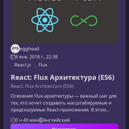
элементов и других событ
egghead
4 янв. 2018 г., 22:38
React.js
Flux
React: Flux Aрхитектура (ES6)
React: Flux Architecture (ES6)
Освоение Flux‑архитектуры — важный шаг для
тех, кто хочет создавать масштабируемые и
предсказуемые React‑приложения. В этом
курсе вы разберётесь, как упорядочить
0 ч 49 мин
Английский
данные, управление состоянием и