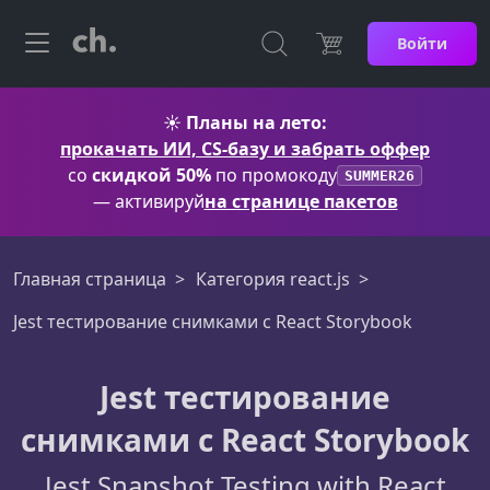
Войти
☀️
Планы на лето:
прокачать ИИ, CS-базу и забрать оффер
со
скидкой 50%
по промокоду
SUMMER26
— активируй
на странице пакетов
Главная страница
Категория react.js
Jest тестирование снимками с React Storybook
Jest тестирование
снимками с React Storybook
Jest Snapshot Testing with React