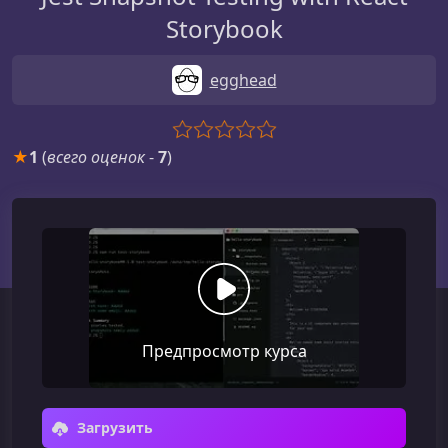
Storybook
egghead
★
1
(
всего оценок
-
7
)
Предпросмотр курса
Загрузить