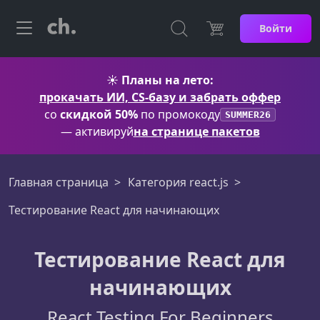
Войти
☀️
Планы на лето:
прокачать ИИ, CS-базу и забрать оффер
со
скидкой 50%
по промокоду
SUMMER26
— активируй
на странице пакетов
Главная страница
Категория react.js
Тестирование React для начинающих
Тестирование React для
начинающих
React Testing For Beginners