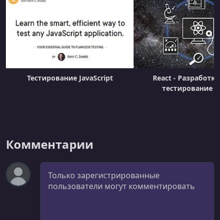
Mocking Fetch Part 2 Async Tests & Working With Data
УРОК 21.
00:18:48
Testing Loading States & More Pitfalls
УРОК 22.
00:09:05
Refactoring With Tests
Тестирование JavaScript
React - Разработка
УРОК 23.
00:04:31
тестирование (
Code Coverage
УРОК 24.
00:03:21
Where To Go From Here
Комментарии
Комментарий