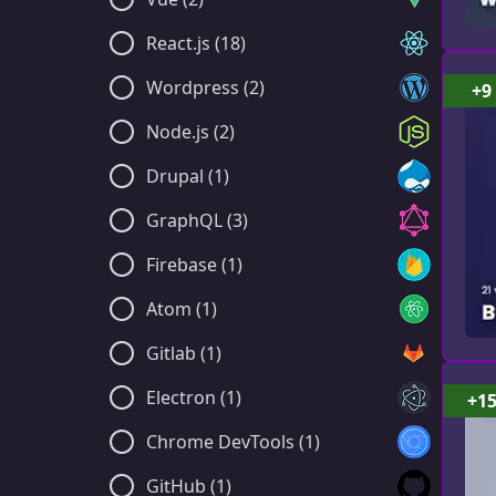
React.js (18)
Wordpress (2)
+9
Node.js (2)
Drupal (1)
GraphQL (3)
Firebase (1)
Atom (1)
Gitlab (1)
Electron (1)
+1
Chrome DevTools (1)
GitHub (1)