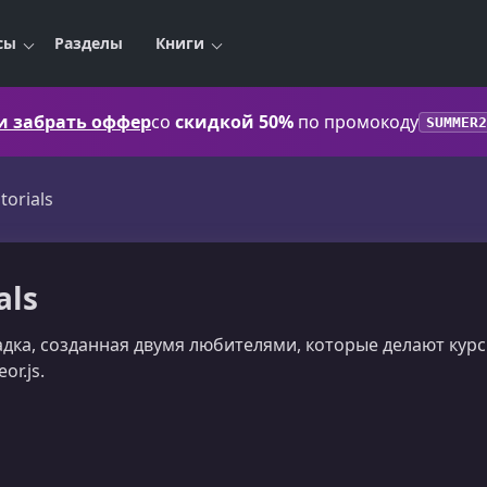
сы
Разделы
Книги
 и забрать оффер
со
скидкой 50%
по промокоду
SUMMER2
torials
als
щадка, созданная двумя любителями, которые делают курс
r.js.