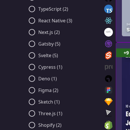
TypeScript (2)
React Native (3)
Next.js (2)
Gatsby (5)
+9
Svelte (5)
Cypress (1)
Deno (1)
Figma (2)
Sketch (1)
Three.js (1)
Shopify (2)