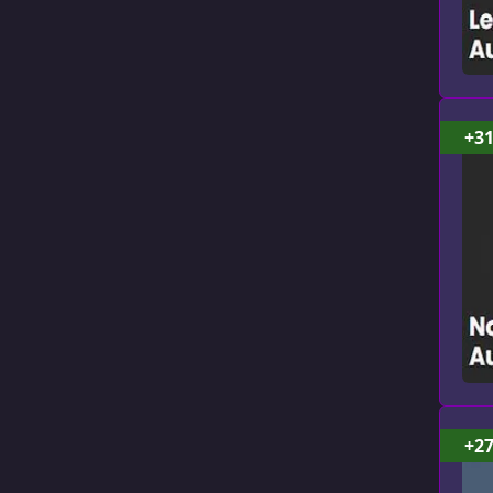
+3
+2