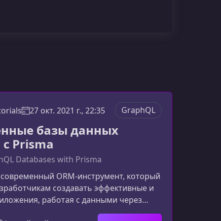
GraphQL
orials
27 окт. 2021 г., 22:35
нные базы данных
 с Prisma
QL Databases with Prisma
о современный ORM-инструмент, который
азработчикам создавать эффективные и
иложения, работая с данными через
зопасный слой. Если вы хотите