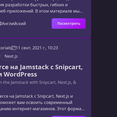
я разработки быстрых, гибких и
веб‑приложений. В этом материале мы
берём, что представляют собой Svelte и
 чём их ключевые преимущества и как они
Английский
Посмотреть
давать эффективные и лёгкие
то такое SvelteSvelte — это фреймворк
ия пользовательских интерфейсов,
orials
11 сент. 2021 г., 10:23
ичается подходом компиляции на этапе
то тяжёл
Next.js
e на Jamstack с Snipcart,
 и WordPress
the Jamstack with Snipcart, Next.js, &
ce на Jamstack с Snipcart, Next.js и
поможет вам освоить современный
данию интернет‑магазинов. Этот формат
еально подходит разработчикам,