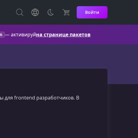
Войти
— активируй
на странице пакетов
6
ы для frontend разработчиков. В