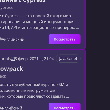
, следуя современным практикам
Cypress
 с Cypress — это простой вход в мир
естирования и мощный инструмент для
и UI, API и интеграционных проверок. В
але мы разберём ключевые возможности
кажем, как сделать процесс тестирования
Английский
Посмотреть
бильнее и приятнее.Что такое Cypress и
женCypress — это современный
я end-to-end тестирования, который
JavaScript
orials
8 февр. 2021 г., 21:04
мо в браузере и предоставляет удобные
nowpack
 д
ack
вать в углублённый курс по ESM и
современным инструментам
ки, которые позволяют создавать
дульные и оптимизированные проекты.
как использовать нативные
Английский
Посмотреть