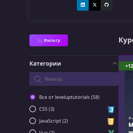
LinkedIn
X (Twitter)
GitHub
Кур
Фильтр
Категории
+1
Поиск по категории
Все от leveluptutorials (58)
CSS (3)
JavaScript (2)
Vue (2)