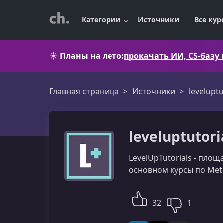
Категории
Источники
Все кур
☀️
Планы на лето:
прокачать ИИ, CS-базу
Главная страница
Источники
leveluptu
leveluptutori
LevelUpTutorials - пло
основном курсы по Meteo
32
1