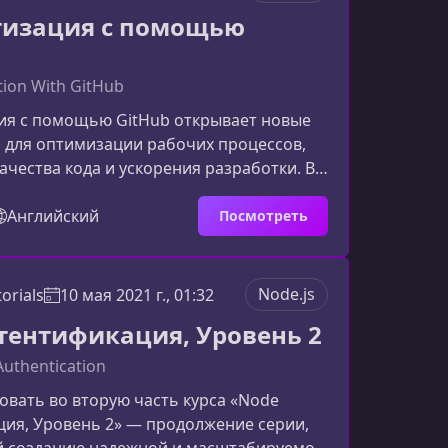
которые позволяют создавать
тизация с помощью
 HTML‑элементы с инкапсуляцией стил
ion With GitHub
ия с помощью GitHub открывает новые
 для оптимизации рабочих процессов,
чества кода и ускорения разработки. В
ы познакомитесь с ключевыми
ми GitHub, которые позволяют
Английский
Посмотреть
вать рутинные задачи и строить
CD‑пайплайны.Что вы узнаете в этом
ватывает как базовые, так и продвинутые
Node.js
orials
10 мая 2021 г., 01:32
 автоматизации внутри экосистемы
тентификация, Уровень 2
имание принципов автома
Authentication
вать во вторую часть курса «Node
ия, Уровень 2» — продолжение серии,