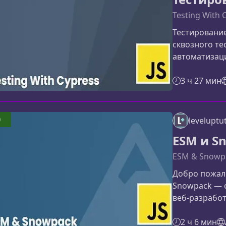
авторизации
безопасн
Testing With 
Тестирование
сквозного т
автоматизаци
этом матери
Cypress и по
3 ч 27 мин
быстрее, ста
зачем он ну
фреймворк дл
0
leveluptut
работает пря
ESM и S
инструменты
ESM & Snowp
Добро пожало
Snowpack — 
веб‑разработ
быстрые, мо
Вы узнаете, 
2 ч 6 мин