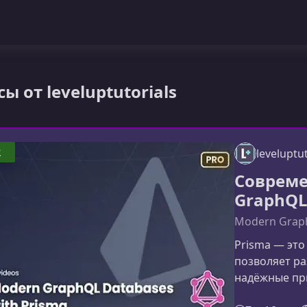
сы от leveluptutorials
2
leveluptut
Совреме
GraphQL
Modern Graph
Prisma — эт
позволяет р
надёжные пр
удобный и бе