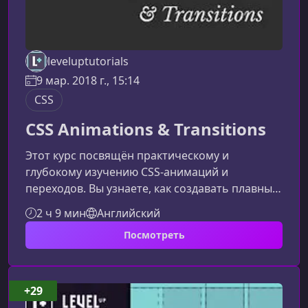
leveluptutorials
9 мар. 2018 г., 15:14
CSS
CSS Animations & Transitions
Этот курс посвящён практическому и
глубокому изучению CSS-анимаций и
переходов. Вы узнаете, как создавать плавные
визуальные эффекты, оживлять интерфейсы и
2 ч 9 мин
Английский
формировать динамичные пользовательские
Посмотреть
сценарии, которые повышают вовлечённость
и удобство взаимодействия.Что вы изучите в
курсеМатериал выстроен так, чтобы шаг за
шагом провести вас от базовых концепций к
+29
созданию сложных анимационных