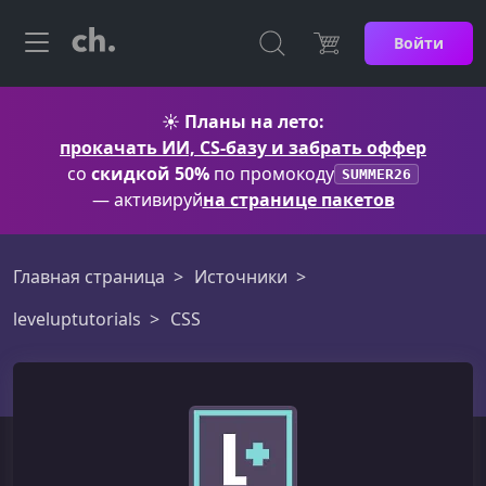
Войти
☀️
Планы на лето:
прокачать ИИ, CS-базу и забрать оффер
со
скидкой 50%
по промокоду
SUMMER26
— активируй
на странице пакетов
Главная страница
Источники
leveluptutorials
CSS