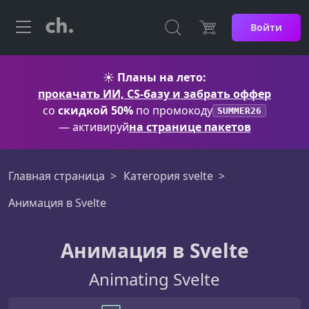
Войти
☀️
Планы на лето:
прокачать ИИ, CS-базу и забрать оффер
со
скидкой 50%
по промокоду
SUMMER26
— активируй
на странице пакетов
Главная страница
Категория svelte
Анимация в Svelte
Анимация в Svelte
Animating Svelte