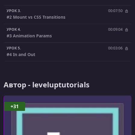
УРОК 3.
00:07:50
#2 Mount vs CSS Transitions
УРОК 4.
00:09:04
#3 Animation Params
УРОК 5.
00:03:06
#4 In and Out
УРОК 6.
00:11:19
#5 Custom Animations
Автор - leveluptutorials
УРОК 7.
00:13:31
#6 Project 1 - Nav Window
УРОК 8.
00:16:57
+31
#7 Project 2 - Toast
УРОК 9.
00:20:30
#8 Project 3 - Modal