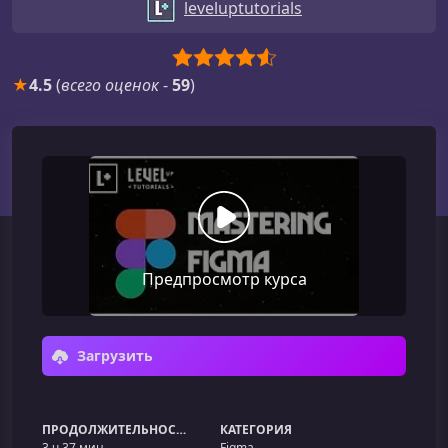
leveluptutorials
★
4.5
(
всего оценок
-
59
)
Предпросмотр курса
Загрузить
ПРОДОЛЖИТЕЛЬНОСТЬ
КАТЕГОРИЯ
3 ч 37 мин
Figma