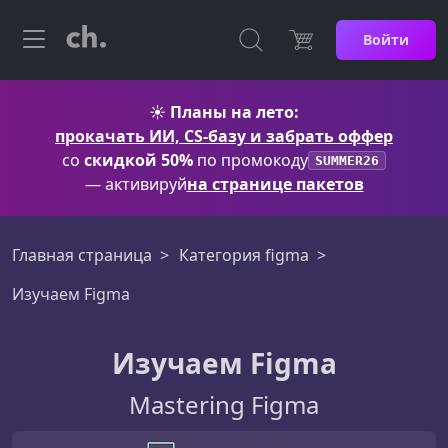
Войти
☀️
Планы на лето:
прокачать ИИ, CS-базу и забрать оффер
со
скидкой 50%
по промокоду
SUMMER26
— активируй
на странице пакетов
Главная страница
Категория figma
Изучаем Figma
Изучаем Figma
Mastering Figma