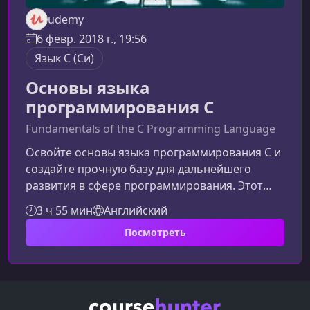
udemy
6 февр. 2018 г., 19:56
Язык C (Си)
Основы языка
программирования C
Fundamentals of the C Programming Language
Освойте основы языка программирования C и
создайте прочную базу для дальнейшего
развития в сфере программирования. Этот
улучшенный обзор курса поможет вам понять,
3 ч 55 мин
Английский
чему вы научитесь, как будет проходить
Посмотреть
обучение и почему именно C считается
фундаментальным языком для новичков.Что
вы изучите в этом курсеКурс разработан так,
чтобы шаг за шагом провести вас от полного
нуля к написанию первых программ.