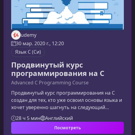
udemy
30 мар. 2020 г., 12:20
Язык C (Си)
Продвинутый курс
программирования на C
Advanced C Programming Course
Продвинутый курс программирования на C
создан для тех, кто уже освоил основы языка и
хочет уверенно шагнуть на следующий
уровень. Если вы стремитесь
28 ч 5 мин
Английский
совершенствовать навыки разработки,
Посмотреть
оптимизации и архитектурного мышления,