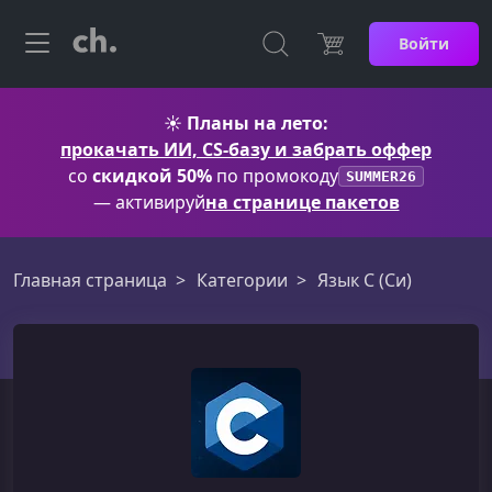
Войти
☀️
Планы на лето:
прокачать ИИ, CS-базу и забрать оффер
со
скидкой 50%
по промокоду
SUMMER26
— активируй
на странице пакетов
Главная страница
Категории
Язык C (Си)