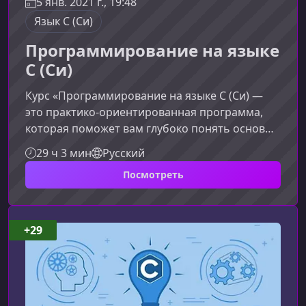
5 янв. 2021 г., 19:48
Язык C (Си)
Программирование на языке
C (Си)
Курс «Программирование на языке C (Си) —
это практико‑ориентированная программа,
которая поможет вам глубоко понять основы
языка С, научиться эффективно
29 ч 3 мин
Русский
разрабатывать алгоритмы, выбирать
Посмотреть
оптимальные структуры данных и создавать
надежное программное обеспечение. Курс
сочетает теорию и практику, позволяя
уверенно применять знания в реальных
+29
задачах.Почему стоит изучать язык CЯзык С —
один из ключевых инструментов
профессионального программиста.