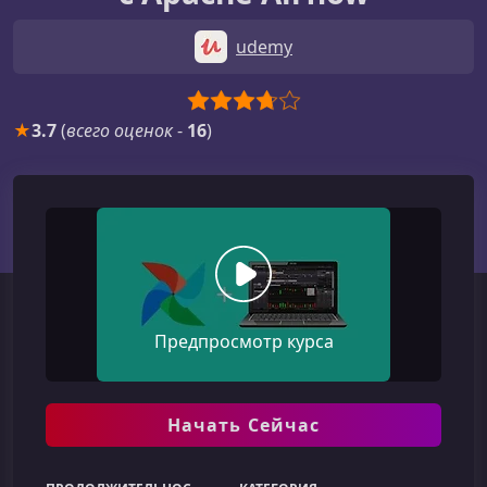
udemy
★
3.7
(
всего оценок
-
16
)
Предпросмотр курса
Начать Сейчас