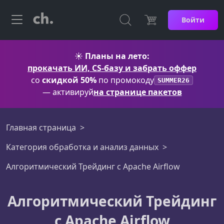
Войти
☀️
Планы на лето:
прокачать ИИ, CS-базу и забрать оффер
со
скидкой 50%
по промокоду
SUMMER26
— активируй
на странице пакетов
Главная страница
Категория обработка и анализ данных
Алгоритмический Трейдинг с Apache Airflow
Алгоритмический Трейдинг
с Apache Airflow