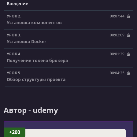
Введение
УРОК 2.
00:07:44
Установка компонентов
УРОК 3.
00:03:09
Установка Docker
УРОК 4.
00:01:29
Получение токена брокера
УРОК 5.
00:04:25
Обзор структуры проекта
УРОК 6.
00:17:44
Обзор API брокера
Автор - udemy
УРОК 7.
00:15:04
Функция сохранения в Базу Данных
УРОК 8.
00:04:27
+200
Введение в Apache Airflow