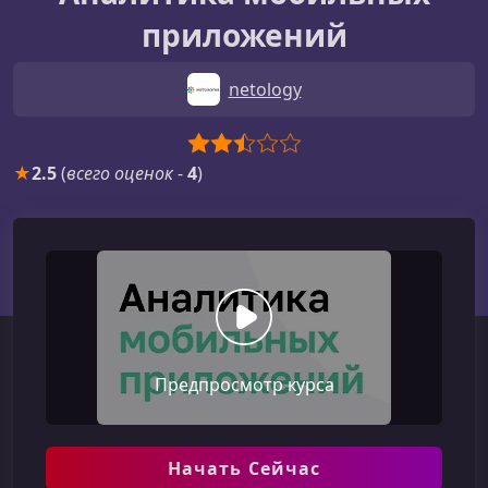
приложений
netology
★
2.5
(
всего оценок
-
4
)
Предпросмотр курса
Начать Сейчас