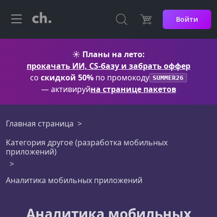
Войти
☀️
Планы на лето:
прокачать ИИ, CS-базу и забрать оффер
со
скидкой 50%
по промокоду
SUMMER26
— активируй
на странице пакетов
Главная страница
Категория другое (разработка мобильных
приложений)
Аналитика мобильных приложений
Аналитика мобильных