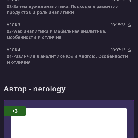
02-Зачем нужна аналитика. Подходы в развитии
продуктов и роль аналитики
УРОК 3.
00:15:28
03-Web аналитика и мобильная аналитика.
Особенности и отличия
УРОК 4.
00:07:13
04-Различия в аналитике iOS и Android. Особенности
и отличия
УРОК 5.
00:21:17
05-Направления мобильной аналитики и какие
Автор - netology
задачи они решают
УРОК 6.
00:03:35
06-Направления аналитики на разных этапах
+3
развития продукта
УРОК 7.
00:04:11
01-Метрики и их роль в аналитике. Зачем
отслеживать метрики